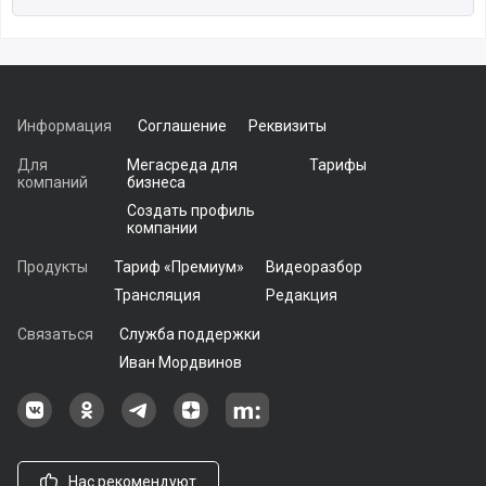
созданы, чтобы выполнять огромное
количество простых повторяющихся операций
с данными. Быстро и
Информация
Соглашение
Реквизиты
Для
Мегасреда для
Тарифы
компаний
бизнеса
Создать профиль
компании
Продукты
Тариф «Премиум»
Видеоразбор
Трансляция
Редакция
Связаться
Служба поддержки
Иван Мордвинов
Наша группа в ВКонтакте
Наша группа на Одноклассники[
Наша группа в Telegram
наш профиль на Дзен
Наш аккаунт на Мегасреде
Нас рекомендуют