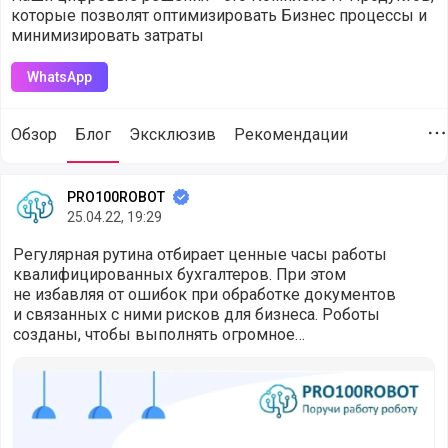
которые позволят оптимизировать Бизнес процессы и
минимизировать затраты
WhatsApp
Обзор
Блог
Эксклюзив
Рекомендации
Д
Статьи от компании PRO100ROBOT (@pro100robot) опубли
PRO100ROBOT
25.04.22, 19:29
Регулярная рутина отбирает ценные часы работы
квалифицированных бухгалтеров. При этом
не избавляя от ошибок при обработке документов
и связанных с ними рисков для бизнеса. Роботы
созданы, чтобы выполнять огромное
количество простых повторяющихся операций
Регулярная рутина отбирает ценные часы работы квалиф
с данными. Быстро и