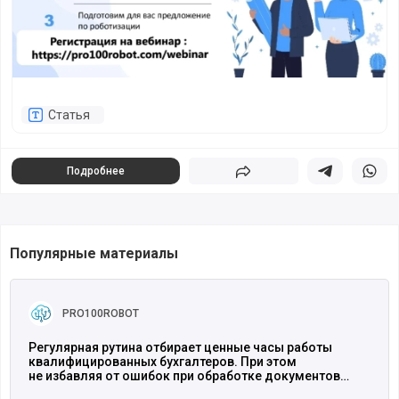
Статья
Подробнее
Поделиться
Поделиться в 
Подели
Популярные материалы
Читать полностью
PRO100ROBOT
Регулярная рутина отбирает ценные часы работы
квалифицированных бухгалтеров. При этом
не избавляя от ошибок при обработке документов
и связанных с ними рисков для бизнеса. Роботы