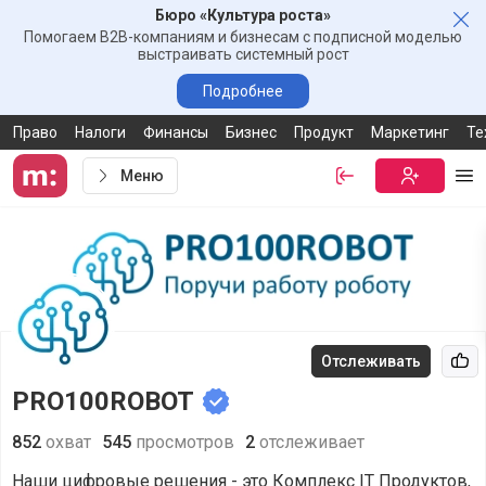
Бюро «Культура роста»
Зак
Помогаем B2B-компаниям и бизнесам с подписной моделью
выстраивать системный рост
Подробнее
Право
Налоги
Финансы
Бизнес
Продукт
Маркетинг
Те
Меню
Войти
Бесплатная
Ме
Отслеживать
Рек
PRO100ROBOT
852
охват
545
просмотров
2
отслеживает
Наши цифровые решения - это Комплекс IT Продуктов,