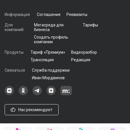
Информация
Соглашение
Реквизиты
Для
Мегасреда для
Тарифы
компаний
бизнеса
Создать профиль
компании
Продукты
Тариф «Премиум»
Видеоразбор
Трансляция
Редакция
Связаться
Служба поддержки
Иван Мордвинов
Наша группа в ВКонтакте
Наша группа на Одноклассники[
Наша группа в Telegram
наш профиль на Дзен
Наш аккаунт на Мегасреде
Нас рекомендуют
© 2021 - 2026, ООО «Мегасреда». Все права защищены