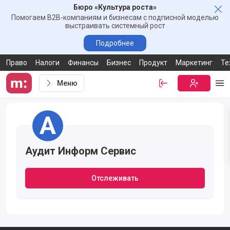
Бюро «Культура роста»
Зак
Помогаем B2B-компаниям и бизнесам с подписной моделью
выстраивать системный рост
Подробнее
Право
Налоги
Финансы
Бизнес
Продукт
Маркетинг
Те
Меню
Войти
Бесплатная
Ме
Ссылка-приглашение от компании Аудит Информ Сервис
А
Аудит Информ Сервис
Отслеживать