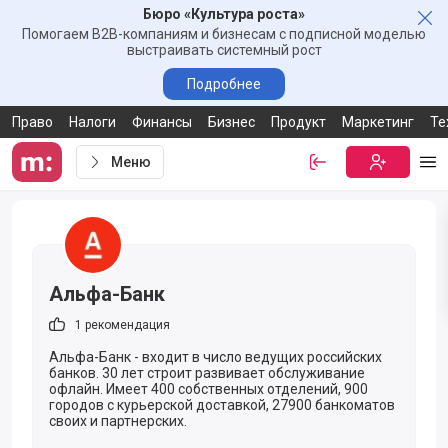
Бюро «Культура роста»
Зак
Помогаем B2B-компаниям и бизнесам с подписной моделью
выстраивать системный рост
Подробнее
Право
Налоги
Финансы
Бизнес
Продукт
Маркетинг
Те
Меню
Войти
Бесплатная
Ме
Ссылка-приглашение от компании Альфа-Банк
Альфа-Банк
1 рекомендация
Альфа-Банк - входит в число ведущих российских
банков. 30 лет строит развивает обслуживание
офлайн. Имеет 400 собственных отделений, 900
городов с курьерской доставкой, 27900 банкоматов
своих и партнерских.