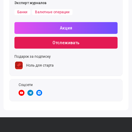
Эксперт журналов
Банки
Валютные операции
Акция
Отслеживать
Подарок за подписку
Ноль для старта
Соцсети
https://www.youtube.com/user/alfabankru
https://t.me/AlfaBank
https://vk.com/alfabank