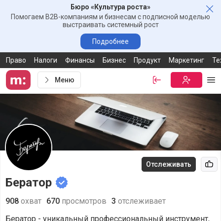
Бюро «Культура роста»
Зак
Помогаем B2B-компаниям и бизнесам с подписной моделью
выстраивать системный рост
Подробнее
Право
Налоги
Финансы
Бизнес
Продукт
Маркетинг
Те
Меню
Войти
Бесплатная
Ме
Отслеживать
Рек
Бератор
908
охват
670
просмотров
3
отслеживает
Бератор - уникальный профессиональный инструмент,