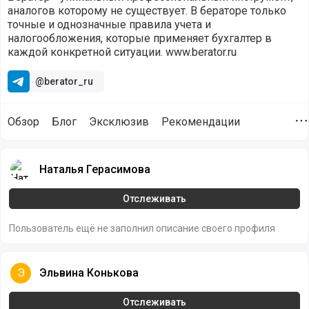
аналогов которому не существует. В бераторе только
точные и однозначные правила учета и
налогообложения, которые применяет бухгалтер в
каждой конкретной ситуации. www.berator.ru
@berator_ru
Обзор
Блог
Эксклюзив
Рекомендации
Д
Пользователи, которые подписаны на компанию Бератор (@
Наталья Герасимова
Наталья Герасимова
Отслеживать
Пользователь ещё не заполнил описание своего профиля
Эльвина Конькова
Э
Эльвина Конькова
Отслеживать