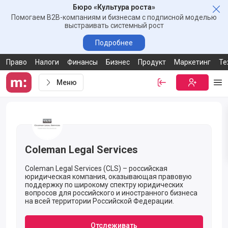
Бюро «Культура роста»
Зак
Помогаем B2B-компаниям и бизнесам с подписной моделью
выстраивать системный рост
Подробнее
Право
Налоги
Финансы
Бизнес
Продукт
Маркетинг
Те
Меню
Войти
Бесплатная
Ме
Ссылка-приглашение от компании Coleman Legal Services
Coleman Legal Services
Coleman Legal Services (CLS) – российская
юридическая компания, оказывающая правовую
поддержку по широкому спектру юридических
вопросов для российского и иностранного бизнеса
на всей территории Российской Федерации.
Отслеживать