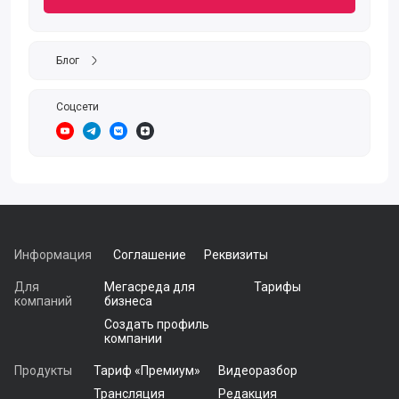
Блог
Соцсети
https://www.youtube.com/channel/UC4pc_o7cx6exwVd4cglmZVQ
https://t.me/coleman_legal
https://vk.com/coleman_legal
https://dzen.ru/id/5ebd3929e3639e521b912395
Информация
Соглашение
Реквизиты
Для
Мегасреда для
Тарифы
компаний
бизнеса
Создать профиль
компании
Продукты
Тариф «Премиум»
Видеоразбор
Трансляция
Редакция