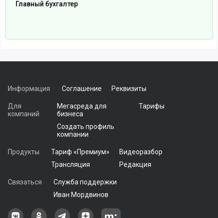
Главный бухгалтер
Информация
Соглашение
Реквизиты
Для
Мегасреда для
Тарифы
компаний
бизнеса
Создать профиль
компании
Продукты
Тариф «Премиум»
Видеоразбор
Трансляция
Редакция
Связаться
Служба поддержки
Иван Мордвинов
Наша группа в ВКонтакте
Наша группа на Одноклассники[
Наша группа в Telegram
наш профиль на Дзен
Наш аккаунт на Мегасреде