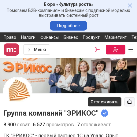
Бюро «Культура роста»
Зак
Помогаем B2B-компаниям и бизнесам с подписной моделью
выстраивать системный рост
Подробнее
Право
Налоги
Финансы
Бизнес
Продукт
Маркетинг
Те
Меню
Войти
Бесплатная
Ме
Отслеживать
Рек
Группа компаний "ЭРИКОС"
8 900
охват
6 527
просмотров
7
отслеживает
ГК "ЭРИКОС" - первый партнер 1С на Урале. Опыт