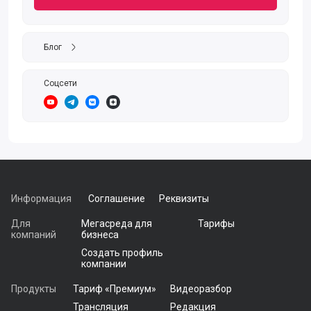
Блог
Соцсети
https://www.youtube.com/channel/UC0Cae4wgOCEG4XRP_ihez8Q
https://t.me/finamalert
https://vk.com/finam_ru
https://zen.yandex.ru/finam.ru
Информация
Соглашение
Реквизиты
Для
Мегасреда для
Тарифы
компаний
бизнеса
Создать профиль
компании
Продукты
Тариф «Премиум»
Видеоразбор
Трансляция
Редакция