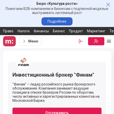
Бюро «Культура роста»
Зак
Помогаем B2B-компаниям и бизнесам с подписной моделью
выстраивать системный рост
Подробнее
Право
Налоги
Финансы
Бизнес
Продукт
Маркетинг
Те
Меню
Войти
Бесплатная
Ме
Ссылка-приглашение от компании Инвестиционный броке
Инвестиционный брокер "Финам"
"Финам" – лидер российского рынка брокерского
обслуживания. Компания занимает ведущие
позиции в списке брокеров России по оборотам,
числу активных и зарегистрированных клиентов на
Московской Бирже.
Отслеживать