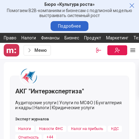
Бюро «Культура роста»
Зак
Помогаем B2B-компаниям и бизнесам с подписной моделью
выстраивать системный рост
Подробнее
Право
Налоги
Финансы
Бизнес
Продукт
Маркетинг
Те
Меню
Войти
Бесплатная
Ме
Ссылка-приглашение от компании АКГ "Интерэкспертиза"
АКГ "Интерэкспертиза"
Аудиторские услуги | Услуги по МСФО | Бухгалтерия
и кадры | Налоги | Юридические услуги
Эксперт журналов
Налоги
Новости ФНС
Налог на прибыль
НДС
+44
Отчетность