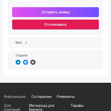
Оставить заявку
Отслеживать
Блог
Соцсети
https://t.me/interexpert
https://vk.com/public220812147
https://dzen.ru/id/5931559e8e557d60359e4802?utm_s
Информация
Соглашение
Реквизиты
Для
Мегасреда для
Тарифы
компаний
бизнеса