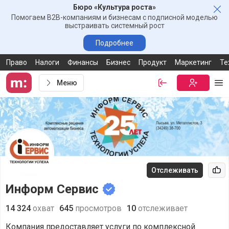
Бюро «Культура роста»
Зак
Помогаем B2B-компаниям и бизнесам с подписной моделью
выстраивать системный рост
Подробнее
Право
Налоги
Финансы
Бизнес
Продукт
Маркетинг
Те
Меню
Войти
Бесплатная
Ме
Отслеживать
Рек
Информ Сервис
14 324
охват
645
просмотров
10
отслеживает
Компания предоставляет услуги по комплексной