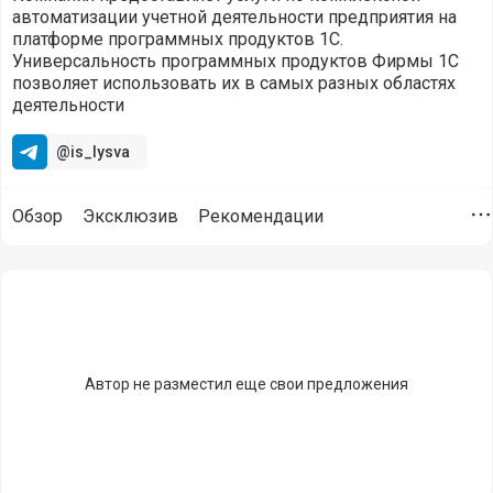
автоматизации учетной деятельности предприятия на
платформе программных продуктов 1С.
Универсальность программных продуктов Фирмы 1С
позволяет использовать их в самых разных областях
деятельности
@is_lysva
Обзор
Эксклюзив
Рекомендации
Д
Продукты и сервисы навыки работы с которыми имеет ком
Автор не разместил еще свои предложения