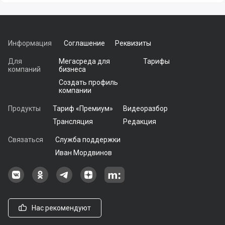
Информация
Соглашение
Реквизиты
Для
Мегасреда для
Тарифы
компаний
бизнеса
Создать профиль
компании
Продукты
Тариф «Премиум»
Видеоразбор
Трансляция
Редакция
Связаться
Служба поддержки
Иван Мордвинов
Наша группа в ВКонтакте
Наша группа на Одноклассники[
Наша группа в Telegram
наш профиль на Дзен
Наш аккаунт на Мегасреде
Нас рекомендуют