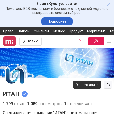
Бюро «Культура роста»
Зак
Помогаем B2B-компаниям и бизнесам с подписной моделью
выстраивать системный рост
Подробнее
Право
Налоги
Финансы
Бизнес
Продукт
Маркетинг
Те
Меню
Войти
Бесплатная
Ме
Отслеживать
Рек
ИТАН
1 799
охват
1 089
просмотров
1
отслеживает
Специализация компании "ИТАН" - автоматизация