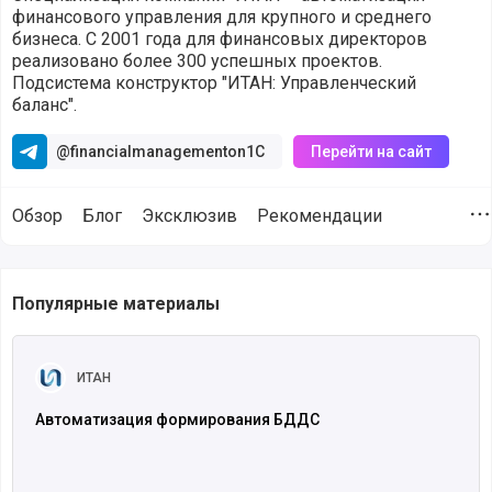
финансового управления для крупного и среднего
бизнеса. C 2001 года для финансовых директоров
реализовано более 300 успешных проектов.
Подсистема конструктор "ИТАН: Управленческий
баланс".
@financialmanagementon1C
Перейти на сайт
Обзор
Блог
Эксклюзив
Рекомендации
Д
Продукты и сервисы навыки работы с которыми имеет ком
Популярные материалы
Читать полностью
ИТАН
Автоматизация формирования БДДС