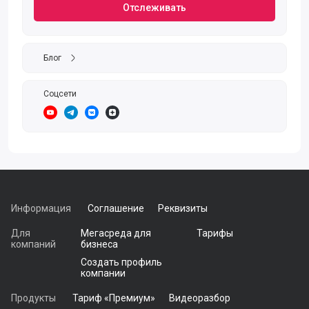
Отслеживать
Блог
Соцсети
https://www.youtube.com/channel/UCKyERdSTRc9TY_1ONIT-aWg
https://t.me/LightDocEDO
https://vk.com/lightdoc
https://zen.yandex.ru/id/608bbc8d612b1443db4de2d
Информация
Соглашение
Реквизиты
Для
Мегасреда для
Тарифы
компаний
бизнеса
Создать профиль
компании
Продукты
Тариф «Премиум»
Видеоразбор