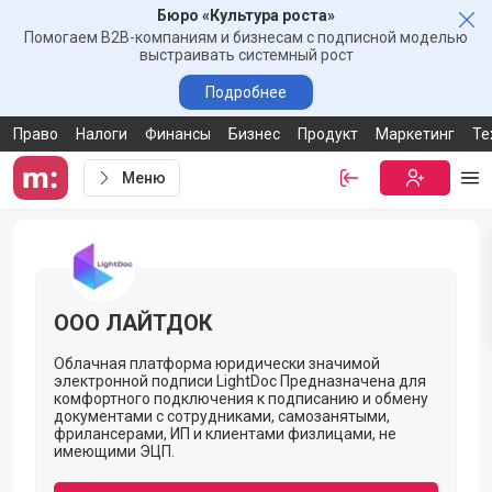
Бюро «Культура роста»
Зак
Помогаем B2B-компаниям и бизнесам с подписной моделью
выстраивать системный рост
Подробнее
Право
Налоги
Финансы
Бизнес
Продукт
Маркетинг
Те
Меню
Войти
Бесплатная
Ме
Ссылка-приглашение от компании ООО ЛАЙТДОК
ООО ЛАЙТДОК
Облачная платформа юридически значимой
электронной подписи LightDoc Предназначена для
комфортного подключения к подписанию и обмену
документами с сотрудниками, самозанятыми,
фрилансерами, ИП и клиентами физлицами, не
имеющими ЭЦП.