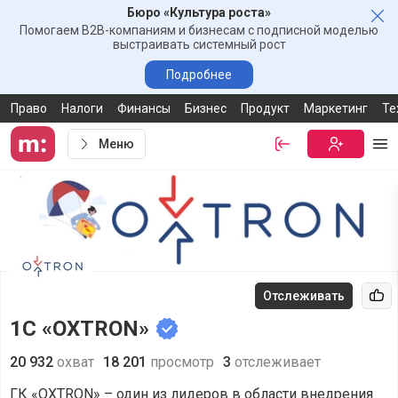
Бюро «Культура роста»
Зак
Помогаем B2B-компаниям и бизнесам с подписной моделью
выстраивать системный рост
Подробнее
Право
Налоги
Финансы
Бизнес
Продукт
Маркетинг
Те
Меню
Войти
Бесплатная
Ме
Отслеживать
Рек
1С «OXTRON»
20 932
охват
18 201
просмотр
3
отслеживает
ГК «OXTRON» – один из лидеров в области внедрения