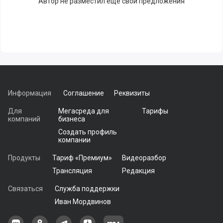
Автор не разместил еще свои предложения
Информация
Соглашение
Реквизиты
Для
Мегасреда для
Тарифы
компаний
бизнеса
Создать профиль
компании
Продукты
Тариф «Премиум»
Видеоразбор
Трансляция
Редакция
Связаться
Служба поддержки
Иван Мордвинов
Наша группа в ВКонтакте
Наша группа на Одноклассники[
Наша группа в Telegram
наш профиль на Дзен
Наш аккаунт на Мегасреде