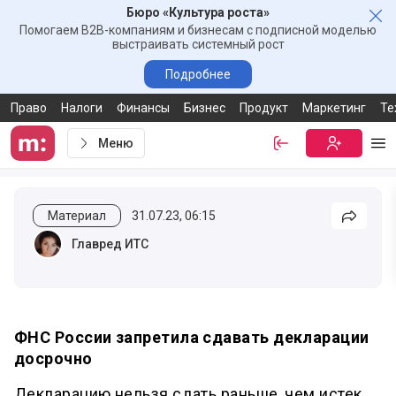
Бюро «Культура роста»
Зак
Помогаем B2B-компаниям и бизнесам с подписной моделью
выстраивать системный рост
Подробнее
Право
Налоги
Финансы
Бизнес
Продукт
Маркетинг
Те
Меню
Войти
Бесплатная
Ме
Материал
31.07.23, 06:15
Подели
Главред ИТС
ФНС России запретила сдавать декларации
досрочно
Декларацию нельзя сдать раньше, чем истек