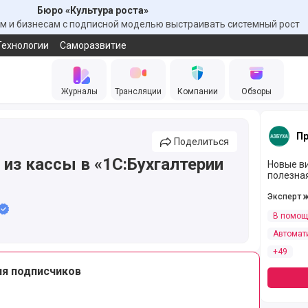
Бюро «Культура роста»
 и бизнесам с подписной моделью выстраивать системный рост
Технологии
Саморазвитие
Журналы
Трансляции
Компании
Обзоры
Пр
Поделиться
из кассы в «1С:Бухгалтерии
Новые ви
полезная
Эксперт 
В помощ
Автомат
+49
ля подписчиков