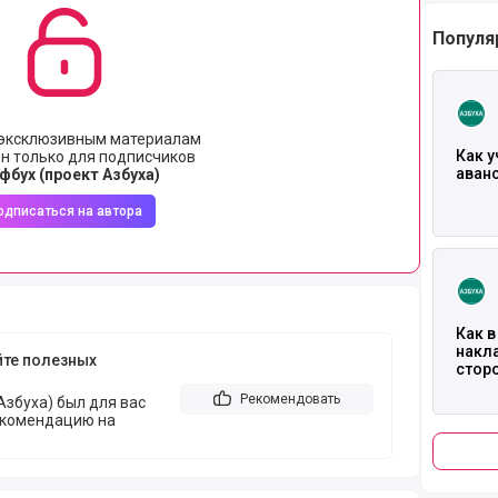
Популя
Читать
 эксклюзивным материалам
Как у
н только для подписчиков
аван
фбух (проект Азбуха)
одписаться на автора
Читать
Как в
накл
йте полезных
сторо
Рекомендовать
Азбуха) был для вас
екомендацию на