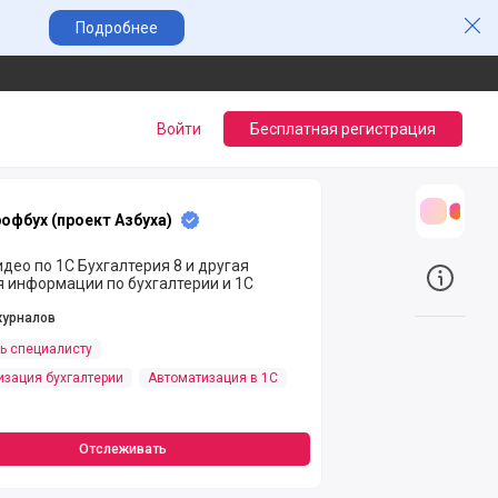
Зак
Подробнее
Войти
Бесплатная регистрация
офбух (проект Азбуха)
Трансл
део по 1С Бухгалтерия 8 и другая
 информации по бухгалтерии и 1С
О прое
журналов
ь специалисту
изация бухгалтерии
Автоматизация в 1С
Отслеживать