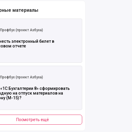
рные материалы
 полностью
Профбух (проект Азбуха)
честь электронный билет в
совом отчете
 полностью
Профбух (проект Азбуха)
 «1С:Бухгалтерии 8» сформировать
адную на отпуск материалов на
ну (М-15)?
Посмотреть ещё