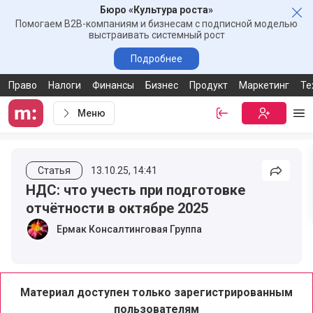
Бюро «Культура роста»
Зак
Помогаем B2B-компаниям и бизнесам с подписной моделью
выстраивать системный рост
Подробнее
Право
Налоги
Финансы
Бизнес
Продукт
Маркетинг
Те
Меню
Войти
Бесплатная
Ме
Статья
13.10.25, 14:41
Подели
НДС: что учесть при подготовке
отчётности в октябре 2025
Ермак Консалтинговая Группа
Материал доступен только зарегистрированным
пользователям