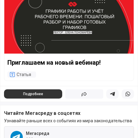
Приглашаем на новый вебинар!
Статья
Подробнее
Поделиться
Поделиться в 
Подели
Читайте Мегасреду в соцсетях
Узнавайте раньше всех о событиях из мира законодательства
Мегасреда