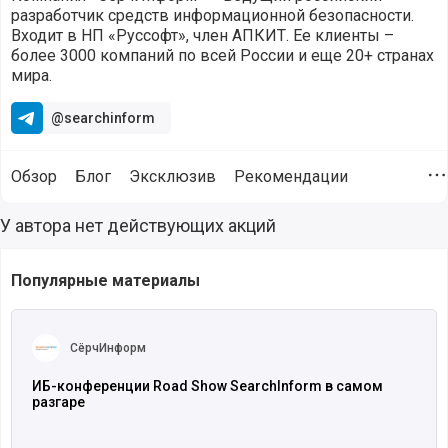
разработчик средств информационной безопасности.
Входит в НП «Руссофт», член АПКИТ. Ее клиенты –
более 3000 компаний по всей России и еще 20+ странах
мира.
@searchinform
Обзор
Блог
Эксклюзив
Рекомендации
Д
Выгодные акции на продукты и сервисы от компании Сёр
У автора нет действующих акций
Популярные материалы
Читать полностью
СёрчИнформ
ИБ-конференции Road Show SearchInform в самом
разгаре