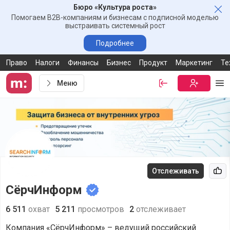
Бюро «Культура роста»
Зак
Помогаем B2B-компаниям и бизнесам с подписной моделью
выстраивать системный рост
Подробнее
Право
Налоги
Финансы
Бизнес
Продукт
Маркетинг
Те
Меню
Войти
Бесплатная
Ме
Отслеживать
Рек
СёрчИнформ
6 511
охват
5 211
просмотров
2
отслеживает
Компания «СёрчИнформ» – ведущий российский