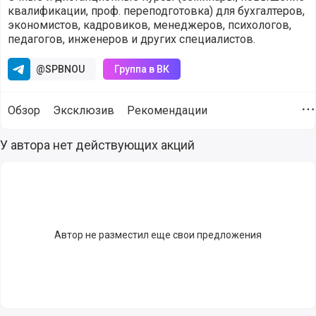
квалификации, проф. переподготовка) для бухгалтеров,
экономистов, кадровиков, менеджеров, психологов,
педагогов, инженеров и других специалистов.
@SPBNOU
Группа в ВК
Обзор
Эксклюзив
Рекомендации
Д
Выгодные акции на продукты и сервисы от компании АНП
У автора нет действующих акций
Автор не разместил еще свои предложения