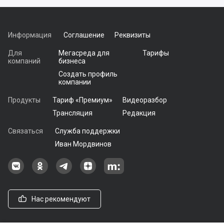
Информация
Соглашение
Реквизиты
Для
Мегасреда для
Тарифы
компаний
бизнеса
Создать профиль
компании
Продукты
Тариф «Премиум»
Видеоразбор
Трансляция
Редакция
Связаться
Служба поддержки
Иван Мордвинов
Наша группа в ВКонтакте
Наша группа на Одноклассники[
Наша группа в Telegram
наш профиль на Дзен
Наш аккаунт на Мегасреде
Нас рекомендуют