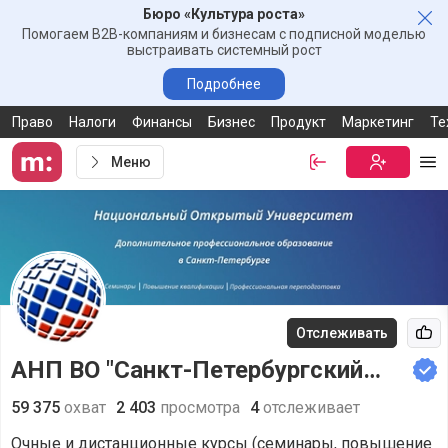
Бюро «Культура роста»
Зак
Помогаем B2B-компаниям и бизнесам с подписной моделью
выстраивать системный рост
Подробнее
Право
Налоги
Финансы
Бизнес
Продукт
Маркетинг
Те
Меню
Войти
Бесплатная
Ме
Отслеживать
Рек
АНП ВО "Санкт-Петербургский
Национальный Открытый
59 375
охват
2 403
просмотра
4
отслеживает
Университет"
Очные и дистанционные курсы (семинары, повышение