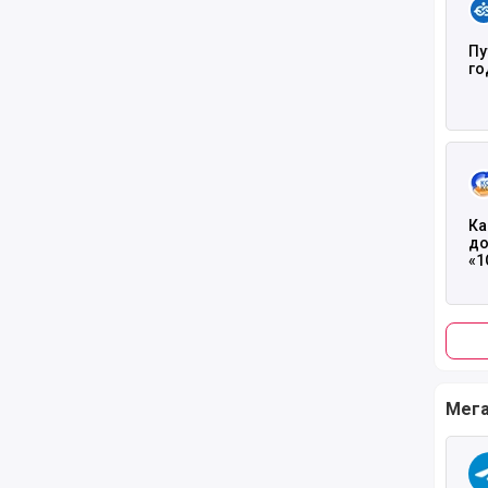
Пу
го
Чита
Ка
до
«1
Мега