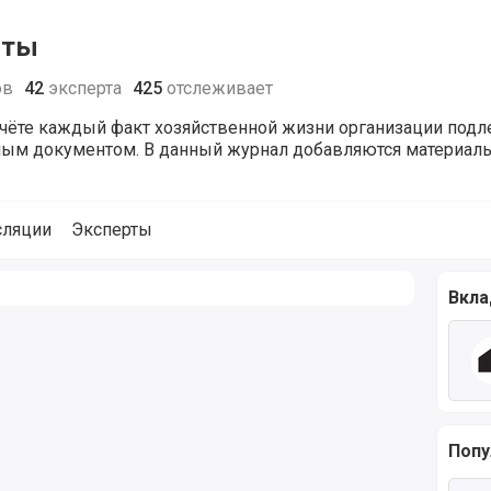
нты
ов
42
эксперта
425
отслеживает
учёте каждый факт хозяйственной жизни организации под
м документом. В данный журнал добавляются материалы
сляции
Эксперты
налу Первичные документы
Вкла
Попу
Чита