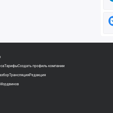
ы
еса
Тарифы
Создать профиль компании
азбор
Трансляция
Редакция
 Мордвинов
ники[
gram
 на Дзен
аккаунт на Мегасреде