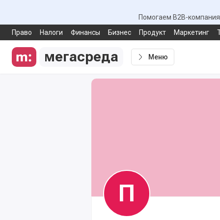
Помогаем B2B-компаниям
Право
Налоги
Финансы
Бизнес
Продукт
Маркетинг
мегасреда
Меню
П