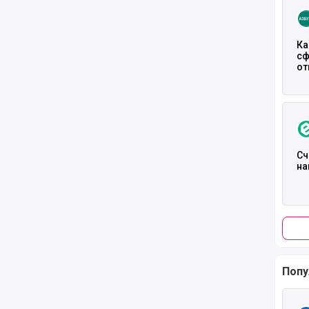
Ка
сф
от
(М
Чита
Сч
на
Попу
Чита