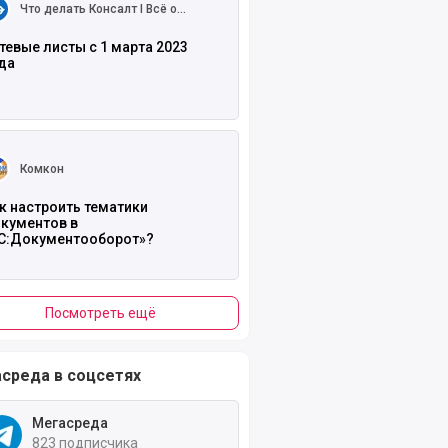
Что делать Консалт I Всё о
налогах и законах
тевые листы с 1 марта 2023
да
ть полностью
Комкон
к настроить тематики
кументов в
С:Документооборот»?
Посмотреть ещё
среда в соцсетях
Мегасреда
823 подписчика