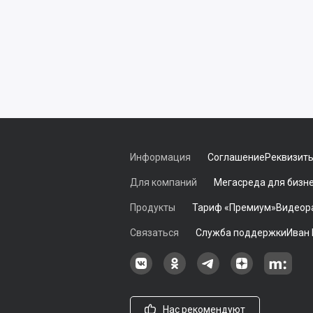
Информация
Соглашение
Реквизит
Для компаний
Мегасреда для бизн
Продукты
Тариф «Премиум»
Видеор
Связаться
Служба поддержки
Иван
Наша группа в ВКонтакте
Наша группа на Однокласс
Наша группа в Tele
наш профиль
Наш 
Нас рекомендуют