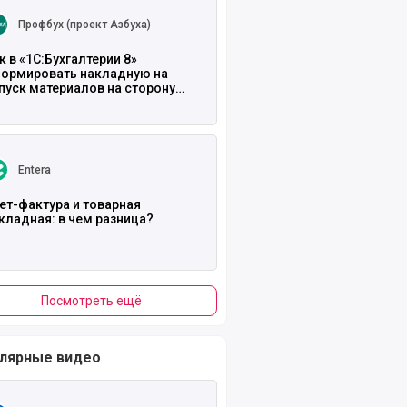
Профбух (проект Азбуха)
к в «1С:Бухгалтерии 8»
ормировать накладную на
пуск материалов на сторону
-15)?
ть полностью
Entera
ет-фактура и товарная
кладная: в чем разница?
Посмотреть ещё
лярные видео
ть полностью