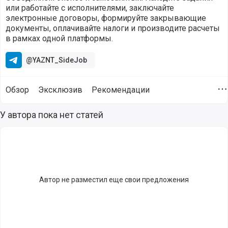
или работайте с исполнителями, заключайте
электронные договоры, формируйте закрывающие
документы, оплачивайте налоги и производите расчеты
в рамках одной платформы.
@YAZNT_SideJob
Обзор
Эксклюзив
Рекомендации
Д
Статьи от компании ЯЗАНЯТ (@yaznt) опубликованные для
У автора пока нет статей
Автор не разместил еще свои предложения