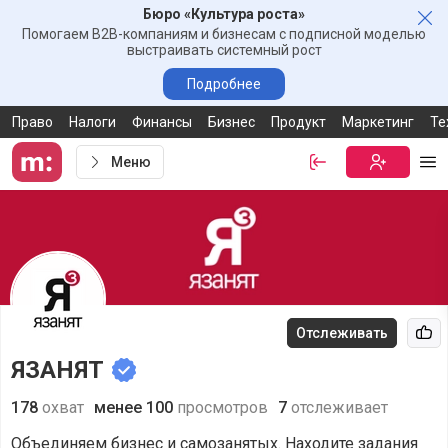
Бюро «Культура роста»
Зак
Помогаем B2B-компаниям и бизнесам с подписной моделью
выстраивать системный рост
Подробнее
Право
Налоги
Финансы
Бизнес
Продукт
Маркетинг
Те
Меню
Войти
Бесплатная
Ме
Отслеживать
Рек
ЯЗАНЯТ
178
охват
менее 100
просмотров
7
отслеживает
Объединяем бизнес и самозанятых. Находите задания