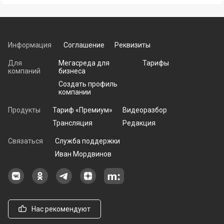
Информация
Соглашение
Реквизиты
Для
Мегасреда для
Тарифы
компаний
бизнеса
Создать профиль
компании
Продукты
Тариф «Премиум»
Видеоразбор
Трансляция
Редакция
Связаться
Служба поддержки
Иван Мордвинов
Наша группа в ВКонтакте
Наша группа на Одноклассники[
Наша группа в Telegram
наш профиль на Дзен
Наш аккаунт на Мегасреде
Нас рекомендуют