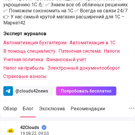
укрощению 1С 💪: ✅ Знаем все об облачных решениях
✅ Поможем сэкономить на 1С ✅ Всегда на связи 24/7
👉 У нас самый крутой магазин расширений для 1С –
Маркет42
Эксперт журналов
Автоматизация бухгалтерии
Автоматизация в 1С
В помощь специалисту
Патентная система
Налоги
Учетная политика
Финансовый учёт
Налог на прибыль
Электронный документооборот
Страховые взносы
@clouds42news
Попробовать бесплатно
Обзор
Блог
Эксклюзив
Рекомендации
Д
Статьи от компании 42Clouds (@42clouds) опубликованны
42Clouds
19.08.22, 09:03