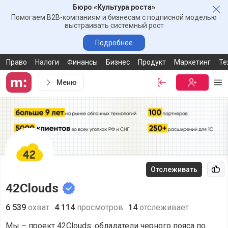
Бюро «Культура роста»
Зак
Помогаем B2B-компаниям и бизнесам с подписной моделью
выстраивать системный рост
Подробнее
Право
Налоги
Финансы
Бизнес
Продукт
Маркетинг
Те
Меню
Войти
Бесплатная
Ме
Отслеживать
Рек
42Clouds
6 539
охват
4 114
просмотров
14
отслеживает
Мы – проект 42Clouds: обладатели черного пояса по