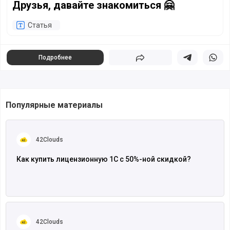
Друзья, давайте знакомиться 🤗
Статья
Подробнее
Поделиться
Поделиться в 
Подели
Популярные материалы
Читать полностью
42Clouds
Как купить лицензионную 1С с 50%-ной скидкой?
Читать полностью
42Clouds