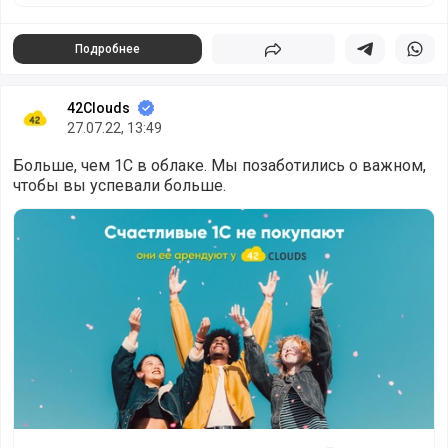
Подробнее
Поделиться
Поделиться в 
Подели
42Clouds
27.07.22, 13:49
Больше, чем 1С в облаке. Мы позаботились о важном,
чтобы вы успевали больше.
Друзья, давайте знакомиться 🤗