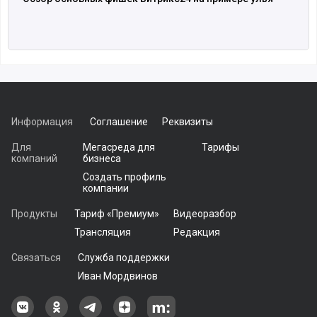
Информация
Соглашение
Реквизиты
Для
Мегасреда для
Тарифы
компаний
бизнеса
Создать профиль
компании
Продукты
Тариф «Премиум»
Видеоразбор
Трансляция
Редакция
Связаться
Служба поддержки
Иван Мордвинов
Наша группа в ВКонтакте
Наша группа на Одноклассники[
Наша группа в Telegram
наш профиль на Дзен
Наш аккаунт на Мегасреде