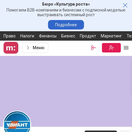
Бюро «Культура роста»
Зак
Помогаем B2B-компаниям и бизнесам с подписной моделью
выстраивать системный рост
Подробнее
Право
Налоги
Финансы
Бизнес
Продукт
Маркетинг
Те
Меню
Войти
Бесплатная
Ме