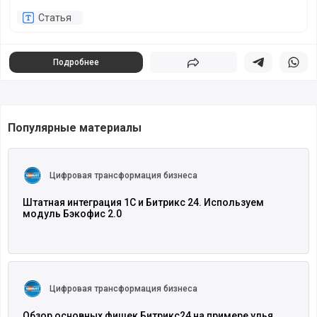
Статья
Подробнее
Поделиться
Поделиться в 
Подели
Популярные материалы
Читать полностью
Цифровая трансформация бизнеса
Штатная интеграция 1С и Битрикс 24. Используем
модуль Бэкофис 2.0
Читать полностью
Цифровая трансформация бизнеса
Обзор основных фишек Битрикс24 на примере улья