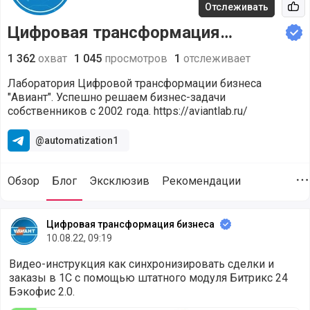
Отслеживать
Рек
Цифровая трансформация
бизнеса
1 362
охват
1 045
просмотров
1
отслеживает
Лаборатория Цифровой трансформации бизнеса
"Авиант". Успешно решаем бизнес-задачи
собственников с 2002 года. https://aviantlab.ru/
@automatization1
Обзор
Блог
Эксклюзив
Рекомендации
Д
Статьи от компании Цифровая трансформация бизнеса (@a
Цифровая трансформация бизнеса
10.08.22, 09:19
Видео-инструкция как синхронизировать сделки и
заказы в 1С с помощью штатного модуля Битрикс 24
Бэкофис 2.0.