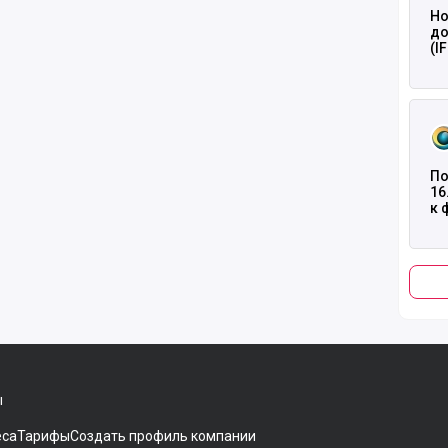
Но
до
(I
пр
17
Чита
По
16
к 
пл
ст
ы
еса
Тарифы
Создать профиль компании