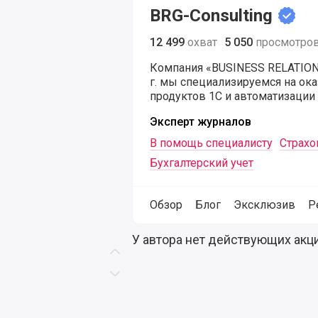
BRG-Consulting
12 499
охват
5 050
просмотро
Компания «BUSINESS RELATION
г. мы специализируемся на ок
продуктов 1С и автоматизации
Эксперт журналов
В помощь специалисту
Страхо
Бухгалтерский учет
Обзор
Блог
Эксклюзив
Р
Выгодные акции на продукты и се
У автора нет действующих акц
Скролл вверх
Скролл вниз