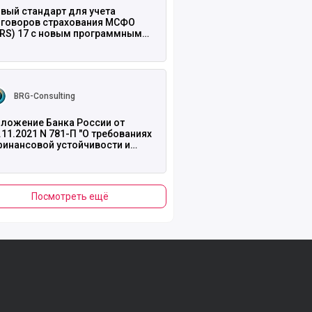
вый стандарт для учета
говоров страхования МСФО
FRS) 17 с новым программным
одуктом на базе 1С-BRG: МСФО
ть полностью
BRG-Consulting
ложение Банка России от
.11.2021 N 781-П "О требованиях
финансовой устойчивости и
атежеспособности
раховщиков"
Посмотреть ещё