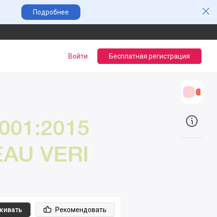
Зак
Подробнее
Войти
Бесплатная регистрация
Трансл
О прое
живать
Рекомендовать