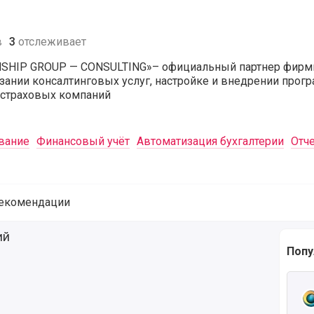
в
3
отслеживает
SHIP GROUP — CONSULTING»– официальный партнер фирмы
азании консалтинговых услуг, настройке и внедрении про
 страховых компаний
вание
Финансовый учёт
Автоматизация бухгалтерии
Отч
екомендации
рвисы от компании BRG-Consulting (@brg) размещённые на
ий
Попу
Чита