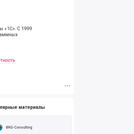
 «1С». С 1999
граммных
етность
Дополнительное меню
 Мегасреде
лярные материалы
ть полностью
BRG-Consulting