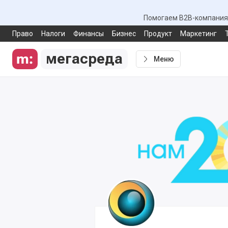
Помогаем B2B-компаниям
Право
Налоги
Финансы
Бизнес
Продукт
Маркетинг
мегасреда
Меню