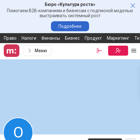
Бюро «Культура роста»
Зак
Помогаем B2B-компаниям и бизнесам с подписной моделью
выстраивать системный рост
Подробнее
Право
Налоги
Финансы
Бизнес
Продукт
Маркетинг
Те
Меню
Войти
Бесплатная
Ме
О