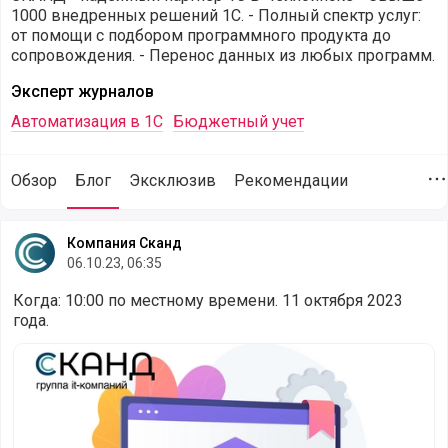
1000 внедренных решений 1С. - Полный спектр услуг:
от помощи с подбором программного продукта до
сопровождения. - Перенос данных из любых программ.
Эксперт журналов
Автоматизация в 1С
Бюджетный учет
Обзор
Блог
Эксклюзив
Рекомендации
Д
Статьи от компании Компания Сканд (@buvskand-g) опубл
Компания Сканд
06.10.23, 06:35
Когда: 10:00 по местному времени. 11 октября 2023
года.
Единый семинар для бухгалтеров и руководителей от 1С!