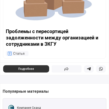
Проблемы с пересортицей
задолженности между организацией и
сотрудниками в ЗКГУ
Статья
Подробнее
Поделиться
Поделиться в 
Подели
Популярные материалы
Читать полностью
Компания Сканд