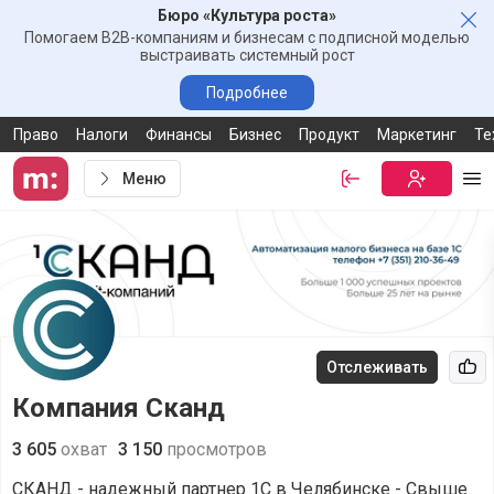
Бюро «Культура роста»
Зак
Помогаем B2B-компаниям и бизнесам с подписной моделью
выстраивать системный рост
Подробнее
Право
Налоги
Финансы
Бизнес
Продукт
Маркетинг
Те
Меню
Войти
Бесплатная
Ме
Отслеживать
Рек
Компания Сканд
3 605
охват
3 150
просмотров
СКАНД - надежный партнер 1С в Челябинске - Свыше