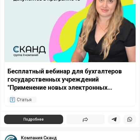
Бесплатный вебинар для бухгалтеров
государственных учреждений
"Применение новых электронных
первичных документов в программе 1С"
Статья
Подробнее
Поделиться
Поделиться в 
Подели
Компания Сканд