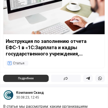
Инструкция по заполнению отчета
ЕФС-1 в «1С:Зарплата и кадры
государственного учреждения,
редакция 3.1» (3.1.24.408, 409) + патчи
Статья
Подробнее
Поделиться
Поделиться в 
Подели
Компания Сканд
30.08.23, 12:45
В статье мы рассмотрим: каким организациям