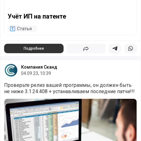
Учёт ИП на патенте
Статья
Подробнее
Поделиться
Поделиться в 
Подели
Компания Сканд
04.09.23, 10:39
Проверьте релиз вашей программы, он должен быть
не ниже 3.1.24.408 + устанавливаем последние патчи!!!
Инструкция по заполнению отчета ЕФС-1 в «1С:Зарплата и 