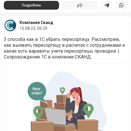
Подробнее
Поделиться
Поделиться в 
Подели
Компания Сканд
15.08.23, 06:29
3 способа как в 1С убрать пересортицу. Рассмотрим,
как выявить пересортицу в расчетах с сотрудниками и
какие есть варианты учета пересортицы проводки. |
Сопровождение 1С в компании СКАНД
Проблемы с пересортицей задолженности между органи