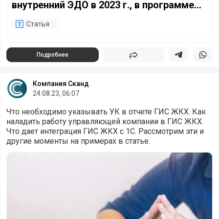
внутренний ЭДО в 2023 г., в программе
«1С:Бухгалтерия государственного
Статья
учреждения», ред. 2.0
Подробнее
Поделиться
Поделиться в 
Подели
Компания Сканд
24.08.23, 06:07
Что необходимо указывать УК в отчете ГИС ЖКХ. Как
наладить работу управляющей компании в ГИС ЖКХ.
Что дает интеграция ГИС ЖКХ с 1С. Рассмотрим эти и
другие моменты на примерах в статье.
Какие разделы должны быть заполнены в ГИС ЖКХ