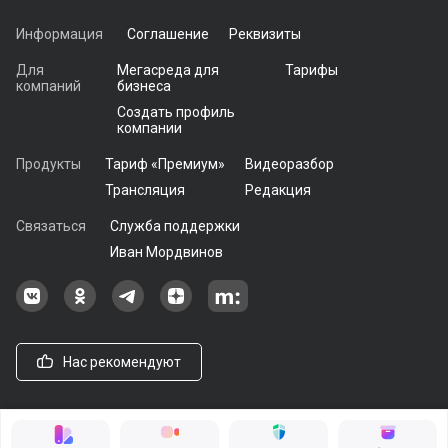
Информация
Соглашение
Реквизиты
Для
Мегасреда для
Тарифы
компаний
бизнеса
Создать профиль
компании
Продукты
Тариф «Премиум»
Видеоразбор
Трансляция
Редакция
Связаться
Служба поддержки
Иван Мордвинов
Наша группа в ВКонтакте
Наша группа на Одноклассники[
Наша группа в Telegram
наш профиль на Дзен
Наш аккаунт на Мегасреде
Нас рекомендуют
© 2021 - 2026, ООО «Мегасреда». Все права защищены