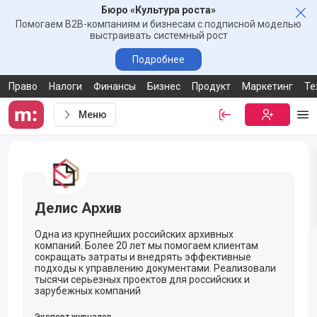
Бюро «Культура роста»
Зак
Помогаем B2B-компаниям и бизнесам с подписной моделью
выстраивать системный рост
Подробнее
Право
Налоги
Финансы
Бизнес
Продукт
Маркетинг
Те
Меню
Войти
Бесплатная
Ме
Ссылка-приглашение от компании Делис Архив
Делис Архив
Одна из крупнейших российских архивных
компаний. Более 20 лет мы помогаем клиентам
сокращать затраты и внедрять эффективные
подходы к управлению документами. Реализовали
тысячи серьезных проектов для российских и
зарубежных компаний