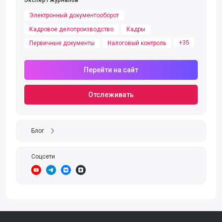
Эксперт журналов
Электронный документооборот
Кадровое делопроизводство
Кадры
+35
Первичные документы
Налоговый контроль
Перейти на сайт
Отслеживать
Блог
Соцсети
https://www.youtube.com/channel/UC8UoboyNAYbv8HydJ9DehKg
https://t.me/delisarchiv
https://vk.com/delis_archiv
https://zen.yandex.ru/delisarchiv