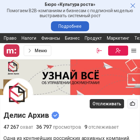
Бюро «Культура роста»
Зак
Помогаем B2B-компаниям и бизнесам с подписной моделью
выстраивать системный рост
Подробнее
Право
Налоги
Финансы
Бизнес
Продукт
Маркетинг
Те
Меню
Войти
Бесплатная
Ме
Отслеживать
Рек
Делис Архив
47 267
охват
36 797
просмотров
9
отслеживает
Одна из крупнейших российских архивных компаний.