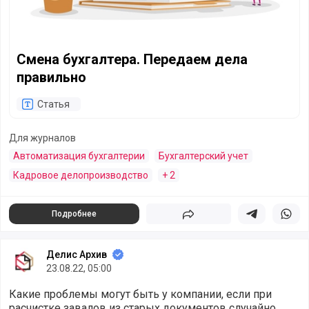
Смена бухгалтера. Передаем дела
правильно
Статья
Для журналов
Автоматизация бухгалтерии
Бухгалтерский учет
Кадровое делопроизводство
+ 2
Подробнее
Поделиться
Поделиться в 
Подели
Делис Архив
23.08.22, 05:00
Какие проблемы могут быть у компании, если при
расчистке завалов из старых документов случайно