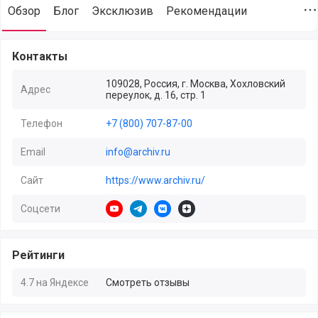
Обзор
Блог
Эксклюзив
Рекомендации
Д
Делис Архив (@delis-archiv), Архивный сервис, сайт компа
Контакты
109028, Россия, г. Москва, Хохловский
Адрес
переулок, д. 16, стр. 1
Телефон
+7 (800) 707-87-00
Email
info@archiv.ru
Сайт
https://www.archiv.ru/
Соцсети
https://www.youtube.com/channel/UC8Uobo
https://t.me/delisarchiv
https://vk.com/delis_archiv
https://zen.yandex.ru/delisarch
Рейтинги
4.7 на Яндексе
Смотреть отзывы