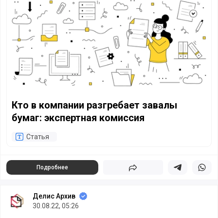
Кто в компании разгребает завалы бумаг: экспертная ко
Кто в компании разгребает завалы
бумаг: экспертная комиссия
Статья
Подробнее
Поделиться
Поделиться в 
Подели
Делис Архив
30.08.22, 05:26