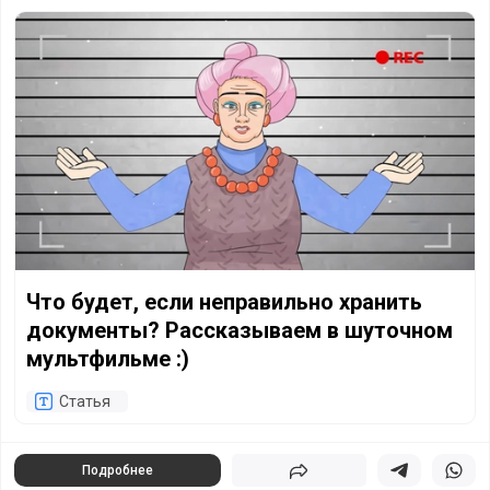
Что будет, если неправильно хранить документы? Расск
Что будет, если неправильно хранить
документы? Рассказываем в шуточном
мультфильме :)
Статья
Подробнее
Поделиться
Поделиться в 
Подели