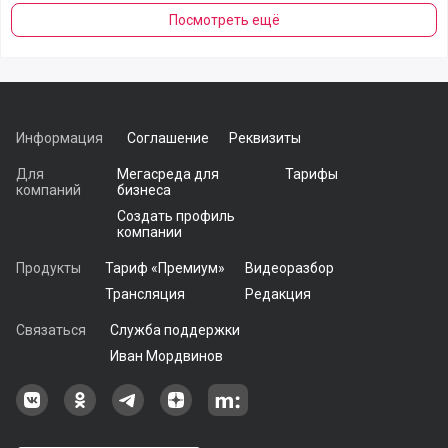
Посмотреть ещё
Информация
Соглашение
Реквизиты
Для
Мегасреда для
Тарифы
компаний
бизнеса
Создать профиль
компании
Продукты
Тариф «Премиум»
Видеоразбор
Трансляция
Редакция
Связаться
Служба поддержки
Иван Мордвинов
Наша группа в ВКонтакте
Наша группа на Одноклассники[
Наша группа в Telegram
наш профиль на Дзен
Наш аккаунт на Мегасреде