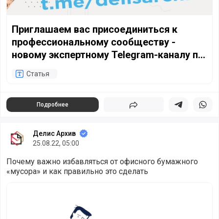
Приглашаем вас присоединиться к
профессиональному сообществу -
новому экспертному Telegram-каналу по
работе с документами и архивной
Статья
отрасли "Бумажный мир Делис Архив".
Подробнее
Поделиться
Поделиться в 
Подели
Делис Архив
25.08.22, 05:00
Почему важно избавляться от офисного бумажного
«мусора» и как правильно это сделать
Все еще храните старые документы? Проблем у вас, вид