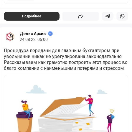
Подробнее
Поделиться
Поделиться в 
Подели
Делис Архив
24.08.22, 05:00
Процедура передачи дел главным бухгалтером при
увольнении никак не урегулирована законодательно.
Рассказываем как грамотно построить этот процесс во
благо компании с наименьшими потерями и стрессом.
Смена бухгалтера. Передаем дела правильно