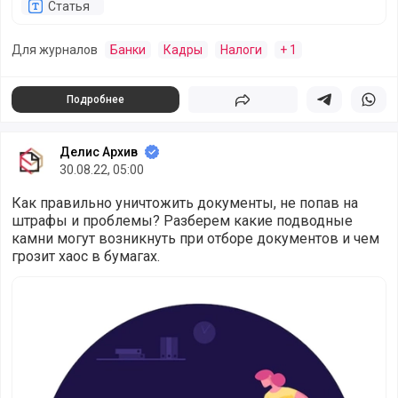
Статья
Для журналов
Банки
Кадры
Налоги
+ 1
Подробнее
Поделиться
Поделиться в 
Подели
Делис Архив
30.08.22, 05:00
Как правильно уничтожить документы, не попав на
штрафы и проблемы? Разберем какие подводные
камни могут возникнуть при отборе документов и чем
грозит хаос в бумагах.
Как избавиться от старых документов: макулатура, ками