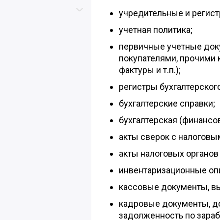
Скролл вверх
Скролл вниз
учредительные и регис
учетная политика;
первичные учетные док
покупателями, прочими к
фактуры и т.п.);
регистры бухгалтерского
бухгалтерские справки;
бухгалтерская (финансов
акты сверок с налоговы
акты налоговых органов
инвентаризационные оп
кассовые документы, вы
кадровые документы, 
задолженность по зараб