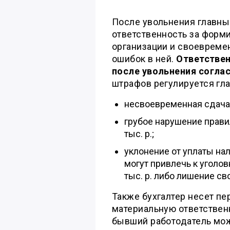
После увольнения главны
ответственность за форм
организации и своевремен
ошибок в ней.
Ответствен
после увольнения согла
штрафов регулируется гла
несвоевременная сдача 
грубое нарушение прави
тыс. р.;
уклонение от уплаты на
могут привлечь к уголо
тыс. р. либо лишение св
Также бухгалтер несет п
материальную ответственн
бывший работодатель мож