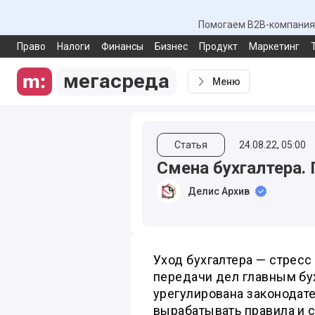
Помогаем B2B-компаниям
Право
Налоги
Финансы
Бизнес
Продукт
Маркетинг
мегасреда
Меню
Статья
24.08.22, 05:00
Смена бухгалтера.
Делис Архив
Уход бухгалтера — стресс
передачи дел главным бу
урегулирована законодат
вырабатывать правила и с