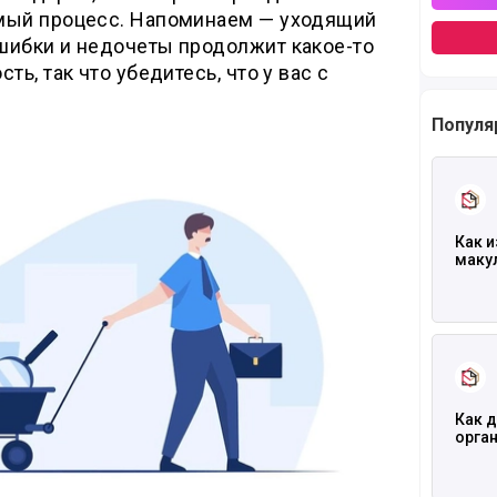
мый процесс. Напоминаем — уходящий
шибки и недочеты продолжит какое-то
ть, так что убедитесь, что у вас с
Популя
Читать
Как и
макул
Читать
Как д
орга