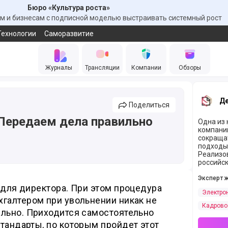
Бюро «Культура роста»
 и бизнесам с подписной моделью выстраивать системный рост
Технологии
Саморазвитие
Журналы
Трансляции
Компании
Обзоры
Де
Поделиться
 Передаем дела правильно
Одна из
компаний
сокраща
подходы
Реализо
российс
Эксперт 
 для директора. При этом процедура
Электро
хгалтером при увольнении никак не
Кадрово
ельно. Приходится самостоятельно
тандарты, по которым пройдет этот