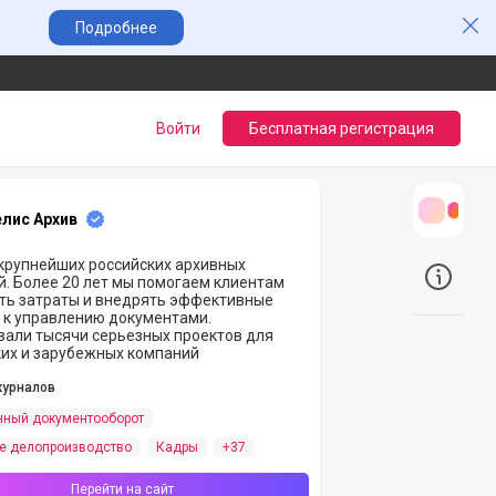
Зак
Подробнее
Войти
Бесплатная регистрация
лис Архив
Трансл
 крупнейших российских архивных
. Более 20 лет мы помогаем клиентам
О прое
ть затраты и внедрять эффективные
 к управлению документами.
вали тысячи серьезных проектов для
ких и зарубежных компаний
журналов
нный документооборот
е делопроизводство
Кадры
+37
Перейти на сайт