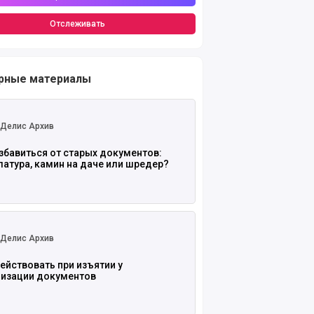
Отслеживать
рные материалы
 полностью
Делис Архив
збавиться от старых документов:
атура, камин на даче или шредер?
 полностью
Делис Архив
ействовать при изъятии у
низации документов