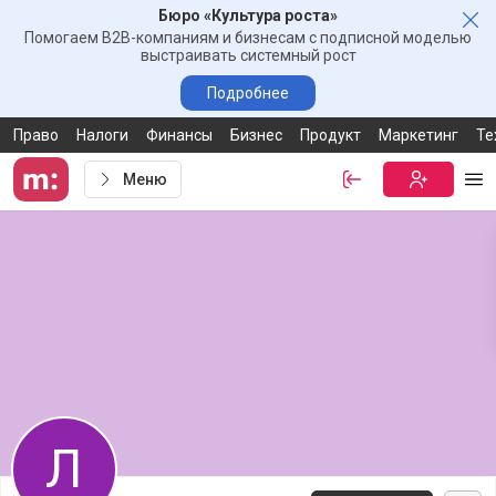
Бюро «Культура роста»
Зак
Помогаем B2B-компаниям и бизнесам с подписной моделью
выстраивать системный рост
Подробнее
Право
Налоги
Финансы
Бизнес
Продукт
Маркетинг
Те
Меню
Войти
Бесплатная
Ме
Л