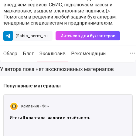
внедряем сервисы СБИС, подключаем кассы и
маркировку, выдаем электронные подписи. ▷
Помогаем в решении любой задачи бухгалтерам,
тендерным специалистам и предпринимателям.
@sbis_perm_ru
Интенсив для бухгалтеров
Обзор
Блог
Эксклюзив
Рекомендации
Д
Эксклюзивные материалы от компании Компания «Ф1» (@f
У автора пока нет эксклюзивных материалов
Популярные материалы
Читать полностью
Компания «Ф1»
Итоги II квартала: налоги и отчётность