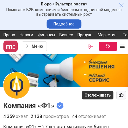
Бюро «Культура роста»
Зак
Помогаем B2B-компаниям и бизнесам с подписной моделью
выстраивать системный рост
Подробнее
Право
Налоги
Финансы
Бизнес
Продукт
Маркетинг
Те
Меню
Войти
Бесплатная
Ме
Отслеживать
Рек
Компания «Ф1»
4 359
охват
2 138
просмотров
44
отслеживает
Компания «Ф1» — 27 лет автоматизируем бизнес: