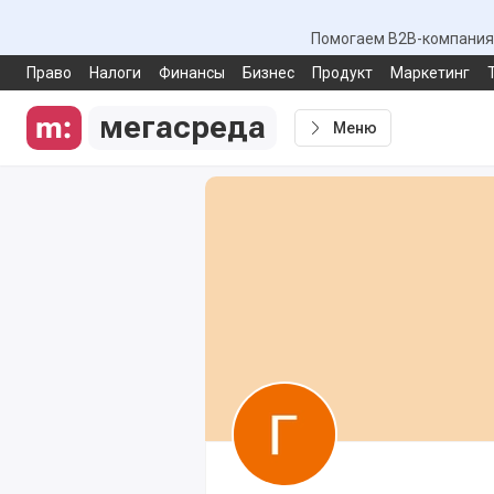
Помогаем B2B-компаниям
Право
Налоги
Финансы
Бизнес
Продукт
Маркетинг
мегасреда
Меню