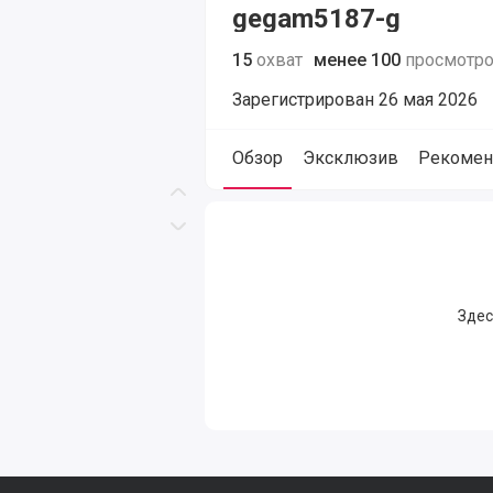
gegam5187-g
15
охват
менее 100
просмотр
Зарегистрирован 26 мая 2026
Обзор
Эксклюзив
Рекомен
ГЕГАМ (@gegam5187-g), сайт польз
Скролл вверх
Скролл вниз
Здес