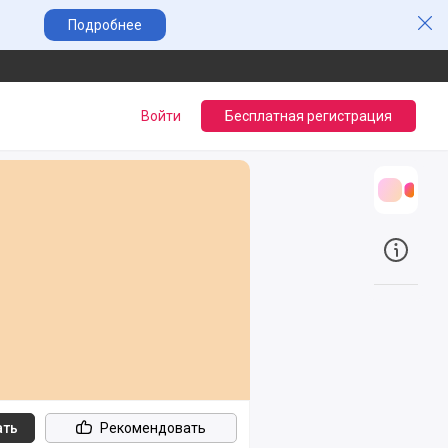
Зак
Подробнее
Войти
Бесплатная регистрация
Трансл
О прое
ать
Рекомендовать