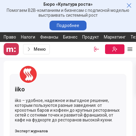
Бюро «Культура роста»
Зак
Помогаем B2B-компаниям и бизнесам с подписной моделью
выстраивать системный рост
Подробнее
Право
Налоги
Финансы
Бизнес
Продукт
Маркетинг
Те
Меню
Войти
Бесплатная
Ме
Ссылка-приглашение от компании iiko
iiko
iiko – удобное, надежное и выгодное решение,
которым пользуются разные заведения: от
крохотных баров и кофеен до крупных ресторанных
сетей с сотнями точек и развитой франшизой, от
кафе на фудкорте до ресторанов высокой кухни.
Эксперт журналов