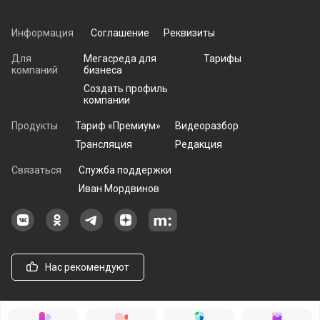
Информация
Соглашение
Реквизиты
Для
Мегасреда для
Тарифы
компаний
бизнеса
Создать профиль
компании
Продукты
Тариф «Премиум»
Видеоразбор
Трансляция
Редакция
Связаться
Служба поддержки
Иван Мордвинов
Наша группа в ВКонтакте
Наша группа на Одноклассники[
Наша группа в Telegram
наш профиль на Дзен
Наш аккаунт на Мегасреде
Нас рекомендуют
© 2021 - 2026, ООО «Мегасреда». Все права защищены