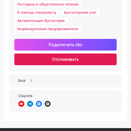
Рестораны и общественное питание
В помощь специалисту
Бухгалтерский учет
Автоматизация бухгалтерии
Индивидуальные предприниматели
Подключить iiko
Отслеживать
Блог
Соцсети
https://www.youtube.com/user/iikoAds/featured
https://t.me/iiko_russia
https://vk.com/iiko_russia
https://zen.yandex.com/id/5e25b134ee5a8a00addbc