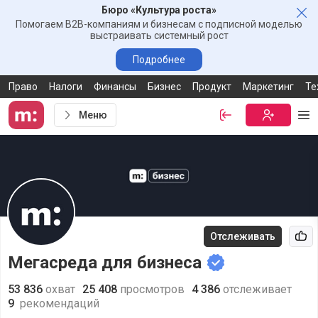
Бюро «Культура роста»
Зак
Помогаем B2B-компаниям и бизнесам с подписной моделью
выстраивать системный рост
Подробнее
Право
Налоги
Финансы
Бизнес
Продукт
Маркетинг
Те
Меню
Войти
Бесплатная
Ме
Отслеживать
Рек
Мегасреда для бизнеса
53 836
охват
25 408
просмотров
4 386
отслеживает
9
рекомендаций