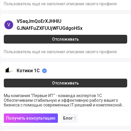
Пользователь ещё не заполнил описание своего профиля
VSaqJmQoErXJHHlU GJNAfFuZXFUUjWFUGdgoHSx
VSaqJmQoErXJHHlU
V
GJNAfFuZXFUUjWFUGdgoHSx
Отслеживать
Пользователь ещё не заполнил описание своего профиля
Котики 1С
Котики 1С
Отслеживать
Мы компания "Первые ИТ" - команда экспертов 1С.
Обеспечиваем стабильную и эффективную работу вашего
бизнеса с помощью современных IT-решений и комплексной
поддержке на каждом из этапов
Получить консультацию
Блог
1