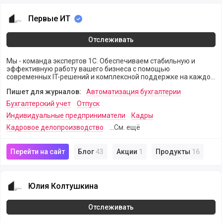
Первые ИТ
Первые ИТ
Отслеживать
Мы - команда экспертов 1С. Обеспечиваем стабильную и
эффективную работу вашего бизнеса с помощью
современных IT-решений и комплексной поддержке на каждом
из этапов
Пишет для журналов:
Автоматизация бухгалтерии
Бухгалтерский учет
Отпуск
Индивидуальные предприниматели
Кадры
Кадровое делопроизводство
...См. ещё
Перейти на сайт
Блог
43
Акции
1
Продукты
16
Юлия Колтушкина
Юлия Колтушкина
Отслеживать