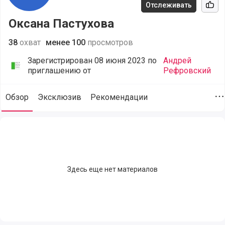
Отслеживать
Рек
Оксана Пастухова
38
охват
менее 100
просмотров
Зарегистрирован 08 июня 2023 по
Андрей
приглашению от
Рефровский
Обзор
Эксклюзив
Рекомендации
Д
Оксана Пастухова (@oksp76@bk.ru), сайт пользователя, по
Здесь еще нет материалов