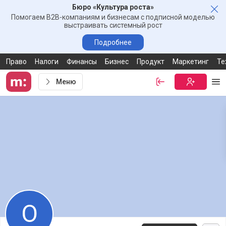
Бюро «Культура роста»
Зак
Помогаем B2B-компаниям и бизнесам с подписной моделью
выстраивать системный рост
Подробнее
Право
Налоги
Финансы
Бизнес
Продукт
Маркетинг
Те
Меню
Войти
Бесплатная
Ме
О