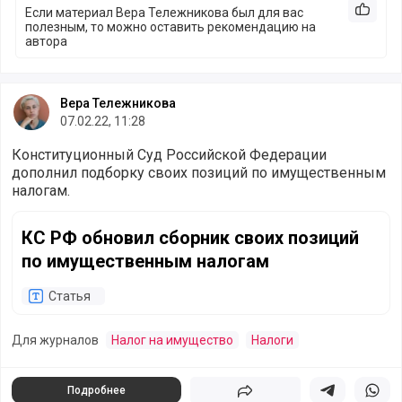
Если материал Вера Тележникова был для вас
Рекоме
полезным, то можно оставить рекомендацию на
автора
Вера Тележникова
07.02.22, 11:28
Конституционный Суд Российской Федерации
дополнил подборку своих позиций по имущественным
налогам.
КС РФ обновил сборник своих позиций по имущественн
КС РФ обновил сборник своих позиций
по имущественным налогам
Статья
Для журналов
Налог на имущество
Налоги
Подробнее
Поделиться
Поделиться в 
Подели