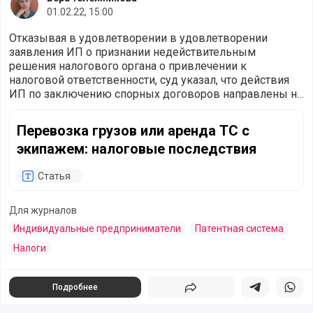
01.02.22, 15:00
Отказывая в удовлетворении в удовлетворении
заявления ИП о признании недействительным
решения налогового органа о привлечении к
налоговой ответственности, суд указал, что действия
ИП по заключению спорных договоров направлены на
получение экономической выгоды посредством
Перевозка грузов или аренда ТС с экипажем: налоговые
замены договоров аренды договорами по оказанию
Перевозка грузов или аренда ТС с
автотранспортных услуг с целью применения
экипажем: налоговые последствия
льготного режима ПСН.
Статья
Для журналов
Индивидуальные предприниматели
Патентная система
Налоги
Подробнее
Поделиться
Поделиться в 
Подели