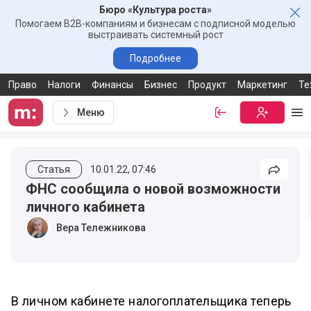
Бюро «Культура роста»
Зак
Помогаем B2B-компаниям и бизнесам с подписной моделью
выстраивать системный рост
Подробнее
Право
Налоги
Финансы
Бизнес
Продукт
Маркетинг
Те
Меню
Войти
Бесплатная
Ме
Статья
10.01.22, 07:46
Подели
ФНС сообщила о новой возможности
личного кабинета
Вера Тележникова
В личном кабинете налогоплательщика теперь