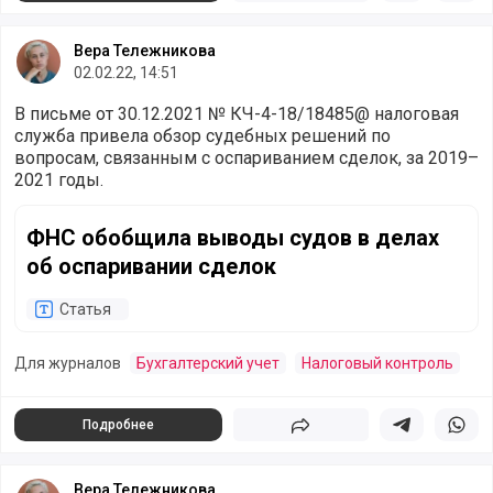
Вера Тележникова
02.02.22, 14:51
В письме от 30.12.2021 № КЧ-4-18/18485@ налоговая
служба привела обзор судебных решений по
вопросам, связанным с оспариванием сделок, за 2019–
2021 годы.
ФНС обобщила выводы судов в делах об оспаривании с
ФНС обобщила выводы судов в делах
об оспаривании сделок
Статья
Для журналов
Бухгалтерский учет
Налоговый контроль
Подробнее
Поделиться
Поделиться в 
Подели
Вера Тележникова