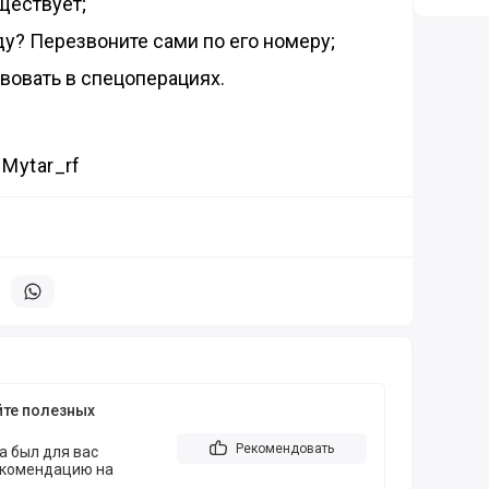
ществует;
ду? Перезвоните сами по его номеру;
вовать в спецоперациях.
 Mytar_rf
литься в телеграм
Поделиться в whatsapp
йте полезных
Рекомендовать
а был для вас
екомендацию на