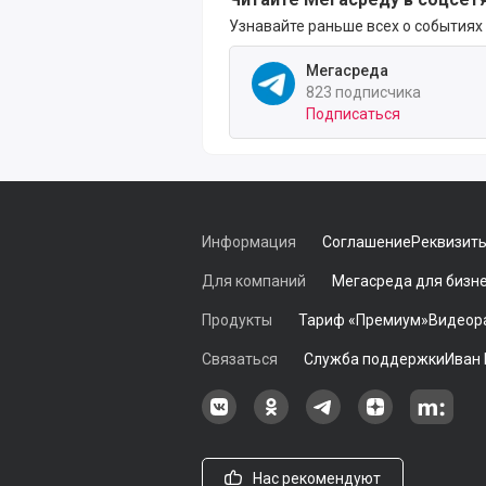
Узнавайте раньше всех о событиях
Мегасреда
823 подписчика
Подписаться
Информация
Соглашение
Реквизит
Для компаний
Мегасреда для бизн
Продукты
Тариф «Премиум»
Видеор
Связаться
Служба поддержки
Иван
Наша группа в ВКонтакте
Наша группа на Однокласс
Наша группа в Tele
наш профиль
Наш 
Нас рекомендуют