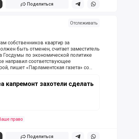
Поделиться
Поделиться в телеграм
Поделиться в whatsapp
Отслеживать
гам собственников квартир за
олжен быть отменен, считает заместитель
а Госдумы по экономической политике
же направил соответствующее
ой, пишет «Парламентская газета» со
умента.
ремонт захотели сделать бессрочными
за капремонт захотели сделать
Ваше право
Поделиться
Поделиться в телеграм
Поделиться в whatsapp