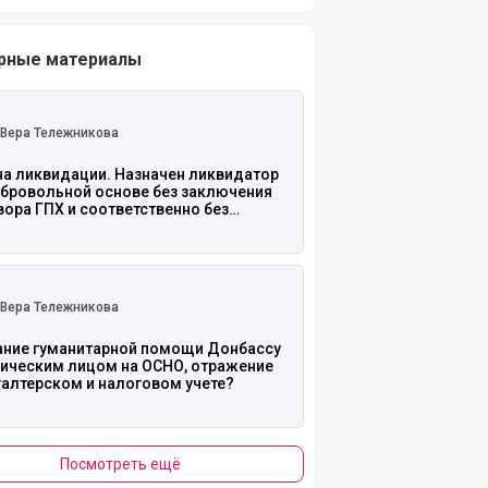
рные материалы
 полностью
Вера Тележникова
на ликвидации. Назначен ликвидатор
обровольной основе без заключения
ора ГПХ и соответственно без
ы. Нужно ли сдавать СЗВ-М и РСВ на
идатора?
 полностью
Вера Тележникова
ание гуманитарной помощи Донбассу
ическим лицом на ОСНО, отражение
галтерском и налоговом учете?
Посмотреть ещё