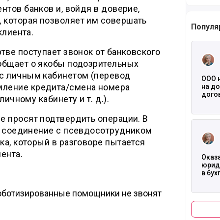
нтов банков и, войдя в доверие,
которая позволяет им совершать
Популя
клиента.
Читать
тве поступает звонок от банковского
общает о якобы подозрительных
с личным кабинетом (перевод
ООО 
ление кредита/смена номера
на д
догов
личному кабинету и т. д.).
оплат
ликв
е просят подтвердить операции. В
Читать
т соединение с псевдосотрудником
а, который в разговоре пытается
ента.
Оказ
юрид
в бух
роботизированные помощники не звонят