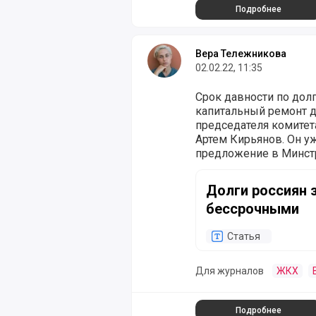
Подробнее
Вера Тележникова
02.02.22, 11:35
Срок давности по дол
капитальный ремонт д
председателя комитет
Артем Кирьянов. Он у
предложение в Минстр
ссылкой на копию док
Долги россиян за кап
Долги россиян 
бессрочными
Статья
Для журналов
ЖКХ
Подробнее