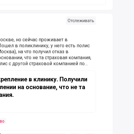
Отслеживать
оскве, но сейчас проживает в
ошел в поликлинику, у него есть полис
осква), на что получил отказ в
сновании, что не та страховая компания,
лис с другой страховой компанией по
.е. ему говорят что с полисом страховой
ие в клинику. Получили отказ в прикреплении на основание
рикрепим, делайте полис страховой
крепление в клинику. Получили
ой области). Вопросы: Насколько это
лении на основание, что не та
бразом можно прикрепиться, нужно ли
ой) полис? Необходимы разъяснения, и
ания.
судебную практику (т.е. на что можно
ть письмо в эту организацию, что они
во