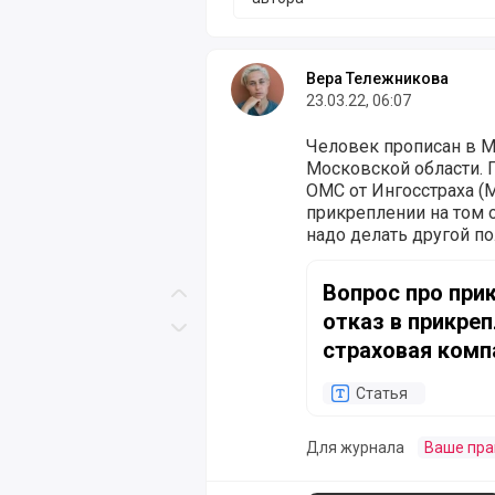
Вера Тележникова
23.03.22, 06:07
Человек прописан в М
Московской области. П
ОМС от Ингосстраха (М
прикреплении на том о
надо делать другой по
Московской области (т
Вопрос про прикреплен
компании Москвы не п
Вопрос про при
компании по Московск
Скролл вверх
отказ в прикреп
правомерно? Каким о
Скролл вниз
менять (получать друг
страховая комп
если есть прикрепить 
сослаться если написа
Статья
неправы).
Для журнала
Ваше пра