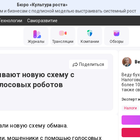
Бюро «Культура роста»
 и бизнесам с подписной моделью выстраивать системный рост
Технологии
Саморазвитие
Журналы
Трансляции
Компании
Обзоры
Ве
Поделиться
вают новую схему с
Веду бух
Налоговы
олосовых роботов
более 10
также с
Эксперт 
Налоги
ли новую схему обмана.
и, мошенники с помощью голосовых