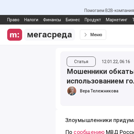
Помогаем B2B-компаниям
Право
Налоги
Финансы
Бизнес
Продукт
Маркетинг
мегасреда
Меню
Статья
12.01.22, 06:16
Мошенники обкаты
использованием г
Вера Тележникова
Злоумышленники придума
По
сообщению
МВД Росси