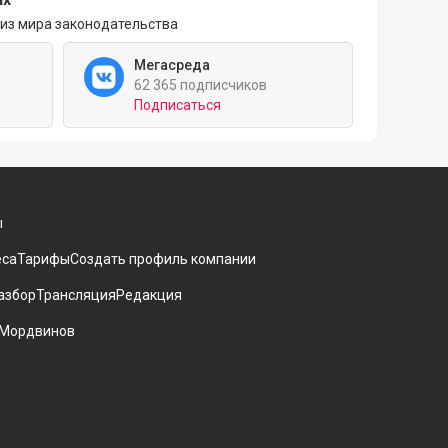
 из мира законодательства
Мегасреда
62 365 подписчиков
Подписаться
ы
еса
Тарифы
Создать профиль компании
азбор
Трансляция
Редакция
 Мордвинов
ники[
gram
 на Дзен
аккаунт на Мегасреде