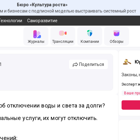
Бюро «Культура роста»
 и бизнесам с подписной моделью выстраивать системный рост
Технологии
Саморазвитие
Журналы
Трансляции
Компании
Обзоры
Юр
1
Поделиться
Законы, 
Эксперт 
Ваше пр
 об отключении воды и света за долги?
альные услуги, их могут отключить.
ичений: