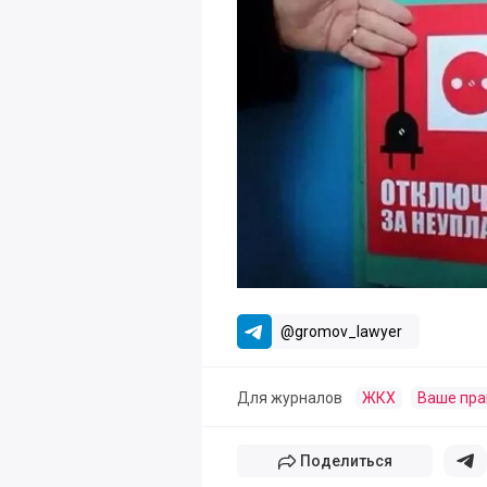
@gromov_lawyer
Для журналов
ЖКХ
Ваше пра
Поделиться
Поде