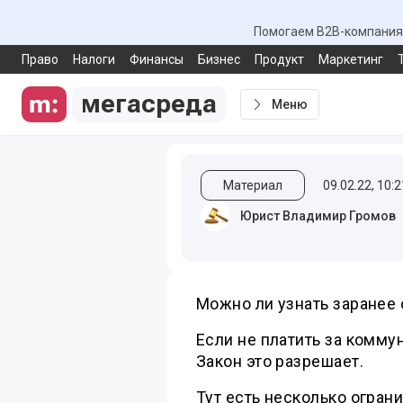
Помогаем B2B-компаниям
Право
Налоги
Финансы
Бизнес
Продукт
Маркетинг
мегасреда
Меню
Материал
09.02.22, 10:2
Юрист Владимир Громов
​Можно ли узнать заранее
Если не платить за коммун
Закон это разрешает.
Тут есть несколько огран