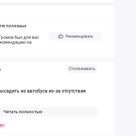
йте полезных
Рекомендовать
Громов был для вас
екомендацию на
Отслеживать
в
садить из автобуса из-за отсутствия
Читать полностью
во