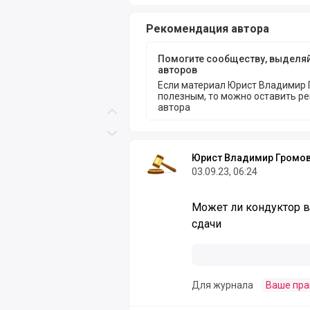
Рекомендация автора
Помогите сообществу, выделя
авторов
Если материал Юрист Владимир 
полезным, то можно оставить р
автора
Скролл вверх
Скролл вниз
Юрист Владимир Громо
03.09.23, 06:24
Может ли кондуктор вы
сдачи
Для журнала
Ваше пра