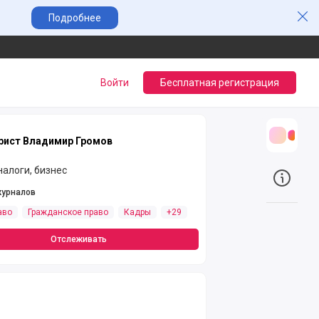
Зак
Подробнее
Войти
Бесплатная регистрация
ист Владимир Громов
Трансл
налоги, бизнес
О прое
журналов
аво
Гражданское право
Кадры
+29
Отслеживать