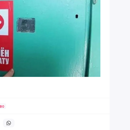
во
литься в телеграм
Поделиться в whatsapp