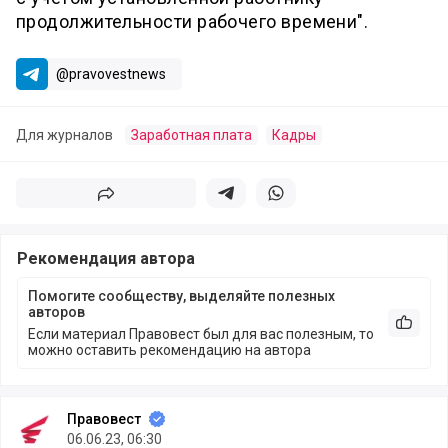
продолжительности рабочего времени".
@pravovestnews
Для журналов
Заработная плата
Кадры
Поделиться
Поделиться в телеграм
Поделиться в whatsapp
Рекомендация автора
Помогите сообществу, выделяйте полезных
авторов
Рекоме
Если материал Правовест был для вас полезным, то
можно оставить рекомендацию на автора
Правовест
06.06.23, 06:30