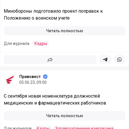
Минобороны подготовило проект поправок к
Положению о воинском учете
Читать полностью
Для журнала
Кадры
Поделиться
Поделиться в 
Подели
Правовест
05.06.23, 09:00
С сентября новая номенклатура должностей
медицинских и фармацевтических работников
Читать полностью
Для журналов
Кадры
Здравоохранение и медицина