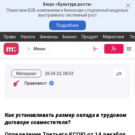
Бюро «Культура роста»
Зак
Помогаем B2B-компаниям и бизнесам с подписной моделью
выстраивать системный рост
Подробнее
Право
Налоги
Финансы
Бизнес
Продукт
Маркетинг
Те
Меню
Войти
Бесплатная
Ме
Материал
26.04.23, 08:03
Подели
Правовест
Как устанавливать размер оклада в трудовом
договоре совместителя?
Определение Третьего КСОЮ от 14 декабря