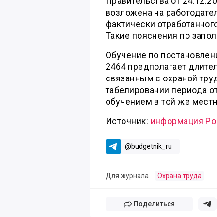
Правительства от 24.12.2
возложена на работодател
фактически отработанного
Такие пояснения по запол
Обучение по постановлен
2464 предполагает длите
связанным с охраной тру
табелировании периода от
обучением в той же местн
Источник:
информация Рос
@budgetnik_ru
Для журнала
Охрана труда
Поделиться
Поде