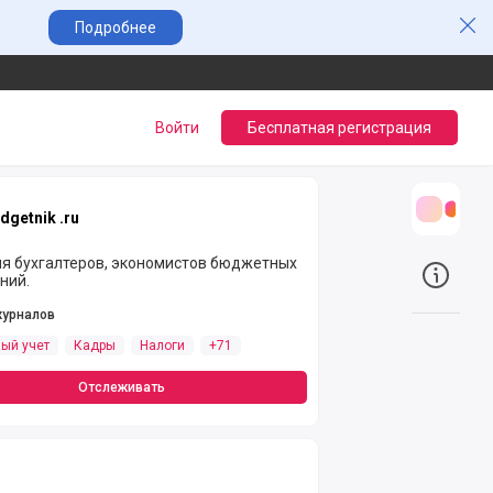
Зак
Подробнее
Войти
Бесплатная регистрация
dgetnik .ru
Трансл
ля бухгалтеров, экономистов бюджетных
ний.
О прое
журналов
ый учет
Кадры
Налоги
+71
Отслеживать