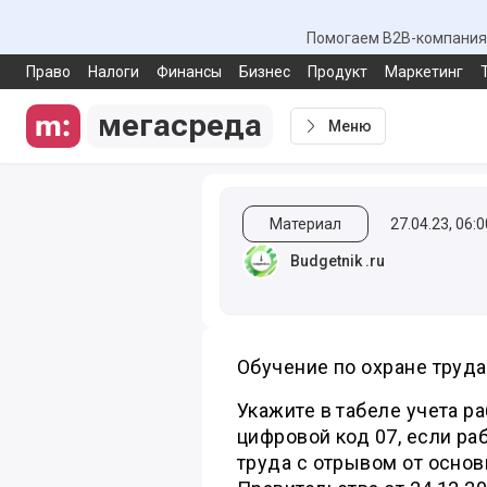
Помогаем B2B-компаниям
Право
Налоги
Финансы
Бизнес
Продукт
Маркетинг
мегасреда
Меню
Материал
27.04.23, 06:0
Budgetnik .ru
Обучение по охране труда
Укажите в табеле учета р
цифровой код 07, если ра
труда с отрывом от основ