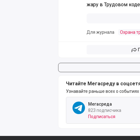
жару в Трудовом код
Для журнала
Охрана т
Читайте Мегасреду в соцсет
Узнавайте раньше всех о событиях
Мегасреда
823 подписчика
Подписаться