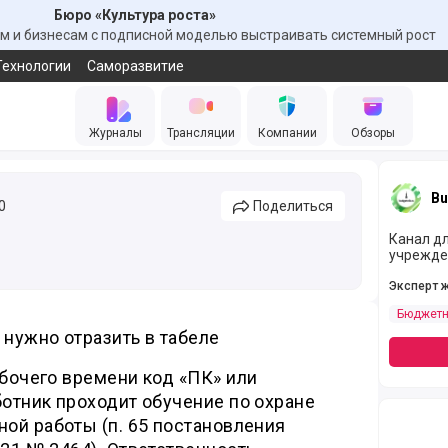
Бюро «Культура роста»
 и бизнесам с подписной моделью выстраивать системный рост
Технологии
Саморазвитие
Журналы
Трансляции
Компании
Обзоры
Bu
0
Поделиться
Канал д
учрежде
Эксперт 
Бюджетн
 нужно отразить в табеле
абочего времени код «ПК» или
ботник проходит обучение по охране
ной работы (п. 65 постановления