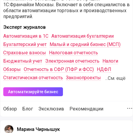
1С:Франчайзи Москвы. Включает в себя специалистов в
области автоматизации торговых и производственных
предприятий.
Эксперт журналов
Автоматизация в 1С
Автоматизация бухгалтерии
Бухгалтерский учет
Малый и средний бизнес (МСП)
Страховые взносы
Налоговая отчетность
Бюджетный учет
Электронная отчетность
Налоги
Обзоры
Отчетность в СФР (ПФР и ФСС)
НДФЛ
Статистическая отчетность
Законопроекты
...См. ещё
Автоматизируйте бизнес
Обзор
Блог
Эксклюзив
Рекомендации
Д
Пользователи, которые подписаны на компанию RG-Soft (@
Марина Чирнышук
Марина Чирнышук