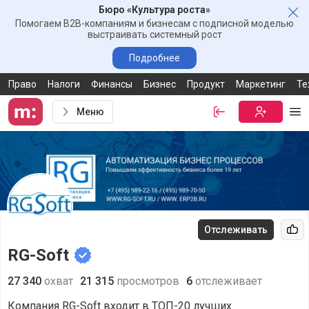
Бюро «Культура роста»
Зак
Помогаем B2B-компаниям и бизнесам с подписной моделью
выстраивать системный рост
Подробнее
Право
Налоги
Финансы
Бизнес
Продукт
Маркетинг
Те
Меню
Войти
Бесплатная
Ме
Отслеживать
Рек
RG-Soft
27 340
охват
21 315
просмотров
6
отслеживает
Компания RG-Soft входит в ТОП-20 лучших