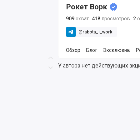
Рокет Ворк
909
охват
418
просмотров
2
о
@rabota_i_work
Обзор
Блог
Эксклюзив
Р
Скролл вверх
Выгодные акции на продукты и се
У автора нет действующих акц
Скролл вниз