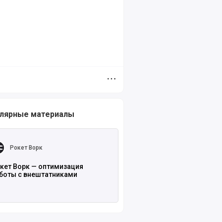
Дополнительное меню
е на Мегасреде
лярные материалы
ть полностью
Рокет Ворк
кет Ворк — оптимизация
боты с внештатниками