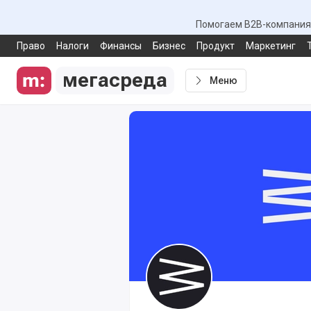
Помогаем B2B-компаниям
Право
Налоги
Финансы
Бизнес
Продукт
Маркетинг
мегасреда
Меню