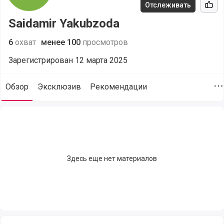
Отслеживать
Рек
Saidamir Yakubzoda
6
охват
менее 100
просмотров
Зарегистрирован 12 марта 2025
Обзор
Эксклюзив
Рекомендации
Д
Saidamir Yakubzoda (@saidamiryakubzoda-g), сайт пользоват
Здесь еще нет материалов