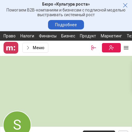
Бюро «Культура роста»
Зак
Помогаем B2B-компаниям и бизнесам с подписной моделью
выстраивать системный рост
Подробнее
Право
Налоги
Финансы
Бизнес
Продукт
Маркетинг
Те
Меню
Войти
Бесплатная
Ме
S