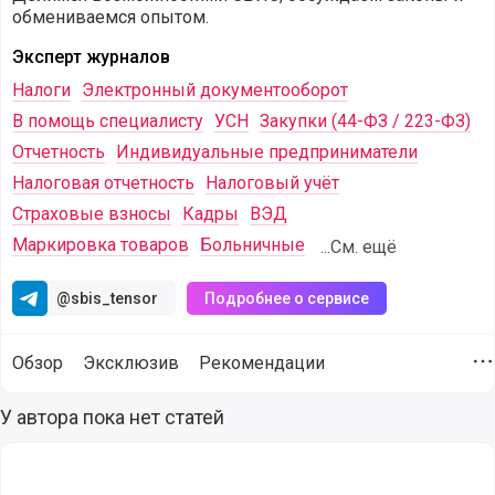
обмениваемся опытом.
Эксперт журналов
Налоги
Электронный документооборот
В помощь специалисту
УСН
Закупки (44-ФЗ / 223-ФЗ)
Отчетность
Индивидуальные предприниматели
Налоговая отчетность
Налоговый учёт
Страховые взносы
Кадры
ВЭД
Маркировка товаров
Больничные
...См. ещё
@sbis_tensor
Подробнее о сервисе
Обзор
Эксклюзив
Рекомендации
Д
Статьи от компании СБИС (@sbis) опубликованные для ау
У автора пока нет статей