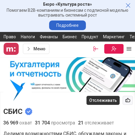
Бюро «Культура роста»
Зак
Помогаем B2B-компаниям и бизнесам с подписной моделью
выстраивать системный рост
Подробнее
Право
Налоги
Финансы
Бизнес
Продукт
Маркетинг
Те
Меню
Войти
Бесплатная
Ме
Отслеживать
Рек
СБИС
36 969
охват
31 704
просмотра
21
отслеживает
Делимся возможностями СБИС, обсуждаем законы и