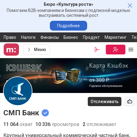
Бюро «Культура роста»
Зак
Помогаем B2B-компаниям и бизнесам с подписной моделью
выстраивать системный рост
Подробнее
Право
Налоги
Финансы
Бизнес
Продукт
Маркетинг
Те
Меню
Войти
Бесплатная
Ме
Отслеживать
Рек
СМП Банк
11 064
охват
10 336
просмотров
2
отслеживает
Крупный универсальный коммерческий частный банк,