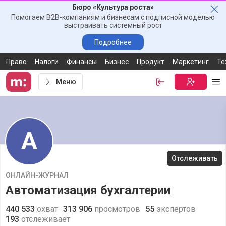
Бюро «Культура роста»
Зак
Помогаем B2B-компаниям и бизнесам с подписной моделью
выстраивать системный рост
Подробнее
Право
Налоги
Финансы
Бизнес
Продукт
Маркетинг
Те
Меню
Войти
Бесплатная
Ме
А
Отслеживать
ОНЛАЙН-ЖУРНАЛ
Автоматизация бухгалтерии
440 533
охват
313 906
просмотров
55
экспертов
193
отслеживает