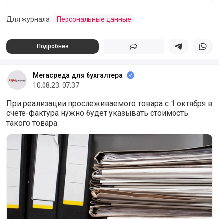
Для журнала
Персональные данные
Подробнее
Поделиться
Поделиться в 
Подели
Мегасреда для бухгалтера
10.08.23, 07:37
При реализации прослеживаемого товара с 1 октября в
счете-фактура нужно будет указывать стоимость
такого товара.
Счета-фактуры по прослеживаемым товарам с 1 октябр