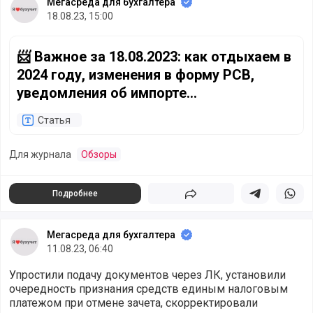
Мегасреда для бухгалтера
18.08.23, 15:00
📨 Важное за 18.08.2023: как отдыхаем в 2024 году, и
📨 Важное за 18.08.2023: как отдыхаем в
2024 году, изменения в форму РСВ,
уведомления об импорте
прослеживаемых товаров будем
Статья
подавать в ФНС
Для журнала
Обзоры
Подробнее
Поделиться
Поделиться в 
Подели
Мегасреда для бухгалтера
11.08.23, 06:40
Упростили подачу документов через ЛК, установили
очередность признания средств единым налоговым
платежом при отмене зачета, скорректировали