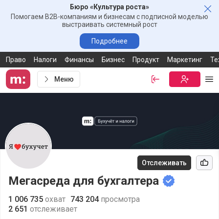
Бюро «Культура роста»
Зак
Помогаем B2B-компаниям и бизнесам с подписной моделью
выстраивать системный рост
Подробнее
Право
Налоги
Финансы
Бизнес
Продукт
Маркетинг
Те
Меню
Войти
Бесплатная
Ме
Отслеживать
Рек
Мегасреда для бухгалтера
1 006 735
охват
743 204
просмотра
2 651
отслеживает