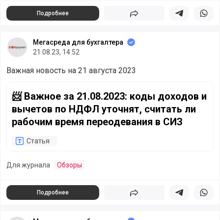
Подробнее
Поделиться
Поделиться в 
Подели
Мегасреда для бухгалтера
21.08.23, 14:52
Важная новость на 21 августа 2023
📨 Важное за 21.08.2023: коды доходов и вычетов по НД
📨 Важное за 21.08.2023: коды доходов и
вычетов по НДФЛ уточнят, считать ли
рабочим время переодевания в СИЗ
Статья
Для журнала
Обзоры
Подробнее
Поделиться
Поделиться в 
Подели