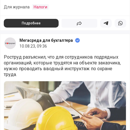
Для журнала
Налоги
Подробнее
Поделиться
Поделиться в 
Подели
Мегасреда для бухгалтера
10.08.23, 09:36
Роструд разъяснил, что для сотрудников подрядных
организаций, которые трудятся на объекте заказчика,
нужно проводить вводный инструктаж по охране
труда.
Нужно ли проводить инструктаж по охране труда работн