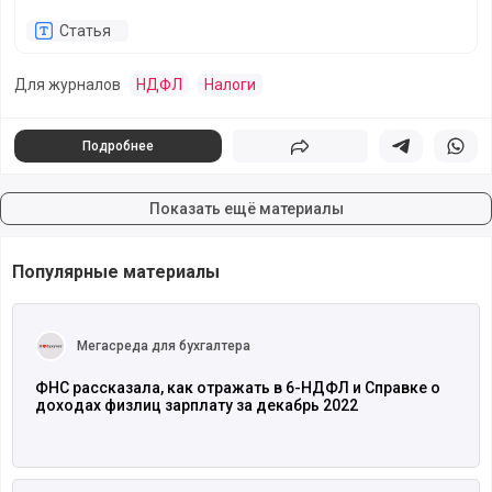
Статья
Для журналов
НДФЛ
Налоги
Подробнее
Поделиться
Поделиться в 
Подели
Показать ещё материалы
Популярные материалы
Читать полностью
Мегасреда для бухгалтера
ФНС рассказала, как отражать в 6-НДФЛ и Справке о
доходах физлиц зарплату за декабрь 2022
Читать полностью