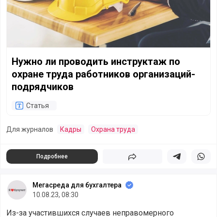
Нужно ли проводить инструктаж по
охране труда работников организаций-
подрядчиков
Статья
Для журналов
Кадры
Охрана труда
Подробнее
Поделиться
Поделиться в 
Подели
Мегасреда для бухгалтера
10.08.23, 08:30
Из-за участившихся случаев неправомерного