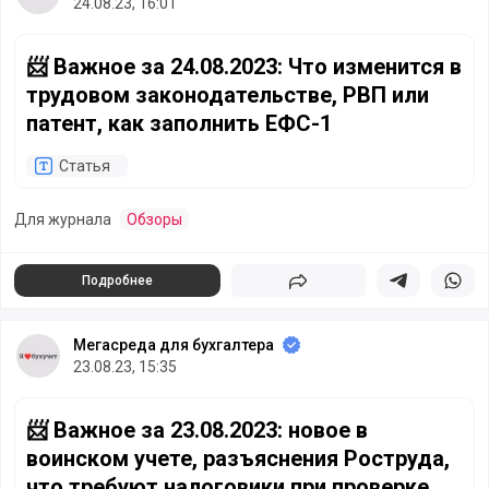
24.08.23, 16:01
📨 Важное за 24.08.2023: Что изменится в трудовом зако
📨 Важное за 24.08.2023: Что изменится в
трудовом законодательстве, РВП или
патент, как заполнить ЕФС-1
Статья
Для журнала
Обзоры
Подробнее
Поделиться
Поделиться в 
Подели
Мегасреда для бухгалтера
23.08.23, 15:35
📨 Важное за 23.08.2023: новое в воинском учете, разъя
📨 Важное за 23.08.2023: новое в
воинском учете, разъяснения Роструда,
что требуют налоговики при проверке