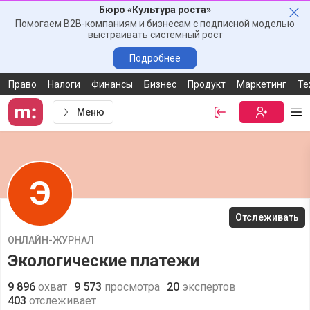
Бюро «Культура роста»
Зак
Помогаем B2B-компаниям и бизнесам с подписной моделью
выстраивать системный рост
Подробнее
Право
Налоги
Финансы
Бизнес
Продукт
Маркетинг
Те
Меню
Войти
Бесплатная
Ме
Э
Отслеживать
ОНЛАЙН-ЖУРНАЛ
Экологические платежи
9 896
охват
9 573
просмотра
20
экспертов
403
отслеживает