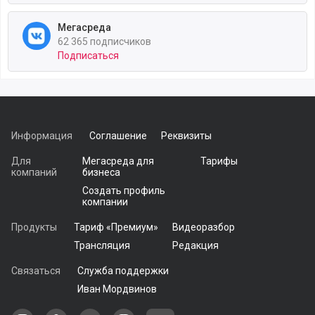
Мегасреда
62 365 подписчиков
Подписаться
Информация
Соглашение
Реквизиты
Для
Мегасреда для
Тарифы
компаний
бизнеса
Создать профиль
компании
Продукты
Тариф «Премиум»
Видеоразбор
Трансляция
Редакция
Связаться
Служба поддержки
Иван Мордвинов
Наша группа в ВКонтакте
Наша группа на Одноклассники[
Наша группа в Telegram
наш профиль на Дзен
Наш аккаунт на Мегасреде