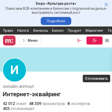
Бюро «Культура роста»
Зак
Помогаем B2B-компаниям и бизнесам с подписной моделью
выстраивать системный рост
Подробнее
Право
Налоги
Финансы
Бизнес
Продукт
Маркетинг
Те
Меню
Войти
Бесплатная
Ме
И
Отслеживать
ОНЛАЙН-ЖУРНАЛ
Интернет-эквайринг
42 012
охват
48 309
просмотров
8
экспертов
405
отслеживает