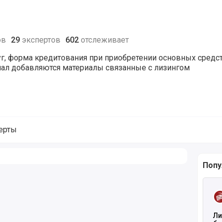
ов
29
экспертов
602
отслеживает
г, форма кредитования при приобретении основных средс
нал добавляются материалы связанные с лизингом
ерты
алу Лизинг
Попу
Чита
Ли