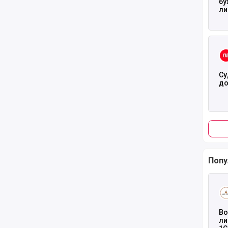
бу
ли
Чита
Су
до
Попу
Чита
Во
ли