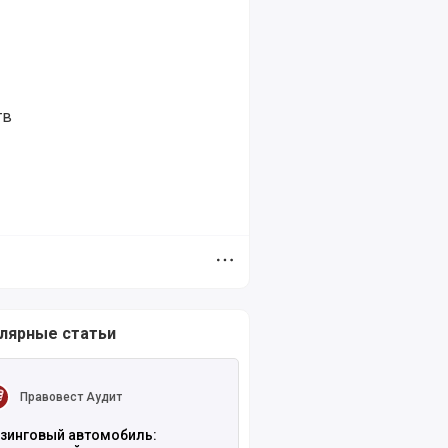
тв
Дополнительное меню
лярные статьи
ть полностью
Правовест Аудит
зинговый автомобиль: