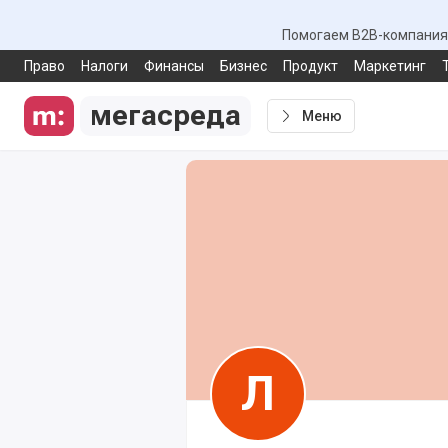
Помогаем B2B-компаниям
Право
Налоги
Финансы
Бизнес
Продукт
Маркетинг
мегасреда
Меню
Л