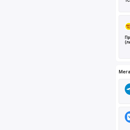
1С
ко
Чита
Пр
(л
Мега