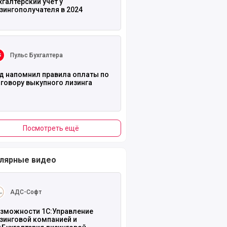
хгалтерский учет у
зингополучателя в 2024
ть полностью
Пульс Бухгалтера
д напомнил правила оплаты по
говору выкупного лизинга
Посмотреть ещё
лярные видео
ть полностью
АДС-Софт
зможности 1С:Управление
зинговой компанией и