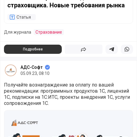
страховщика. Новые требования рынка
Статья
Для журнала
Страхование
Подробнее
Поделиться
Поделиться в 
Подели
АДС-Софт
05.09.23, 08:10
Получайте вознаграждение за оплату по вашей
рекомендации: программных продуктов 1С, лицензий
1С, подписки на 1С:ИТС, проекты внедрения 1С, услуги
сопровождения 1С.
Партнерская программа АДС-Софт