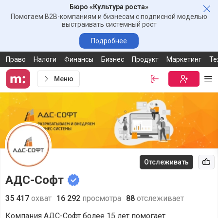
Бюро «Культура роста»
Зак
Помогаем B2B-компаниям и бизнесам с подписной моделью
выстраивать системный рост
Подробнее
Право
Налоги
Финансы
Бизнес
Продукт
Маркетинг
Те
Меню
Войти
Бесплатная
Ме
Отслеживать
Рек
АДС-Софт
35 417
охват
16 292
просмотра
88
отслеживает
Компания АДС-Софт более 15 лет помогает