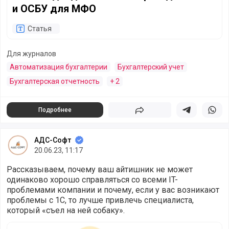
и ОСБУ для МФО
Статья
Для журналов
Автоматизация бухгалтерии
Бухгалтерский учет
Бухгалтерская отчетность
+ 2
Подробнее
Поделиться
Поделиться в 
Подели
АДС-Софт
20.06.23, 11:17
Рассказываем, почему ваш айтишник не может
одинаково хорошо справляться со всеми IT-
проблемами компании и почему, если у вас возникают
проблемы с 1С, то лучше привлечь специалиста,
который «съел на ней собаку».
У меня тормозит 1С. Почему мой IT-специалист не может