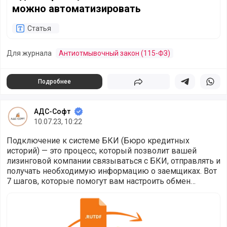
можно автоматизировать
Статья
Для журнала
Антиотмывочный закон (115-ФЗ)
Подробнее
Поделиться
Поделиться в 
Подели
АДС-Софт
10.07.23, 10:22
Подключение к системе БКИ (Бюро кредитных
историй) — это процесс, который позволит вашей
лизинговой компании связываться с БКИ, отправлять и
получать необходимую информацию о заемщиках. Вот
7 шагов, которые помогут вам настроить обмен
данными с БКИ:
7 этапов настойки обмена данными с БКИ для лизинга