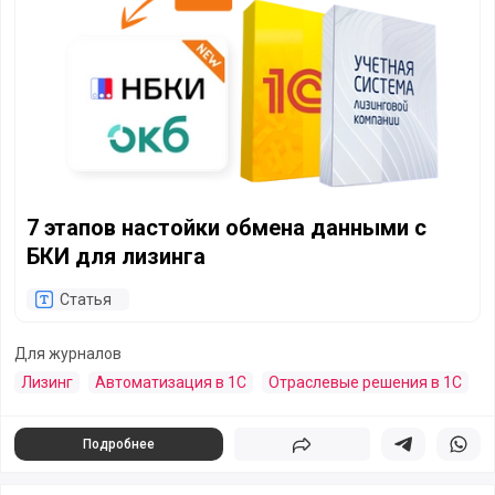
7 этапов настойки обмена данными с
БКИ для лизинга
Статья
Для журналов
Лизинг
Автоматизация в 1С
Отраслевые решения в 1С
Подробнее
Поделиться
Поделиться в 
Подели