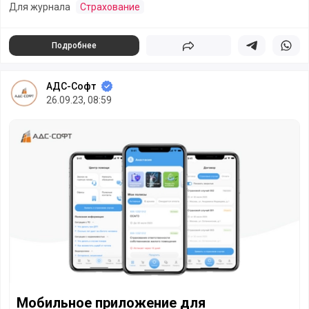
Для журнала
Страхование
Подробнее
Поделиться
Поделиться в 
Подели
АДС-Софт
26.09.23, 08:59
Мобильное приложение для страховщика. Новые требов
Мобильное приложение для