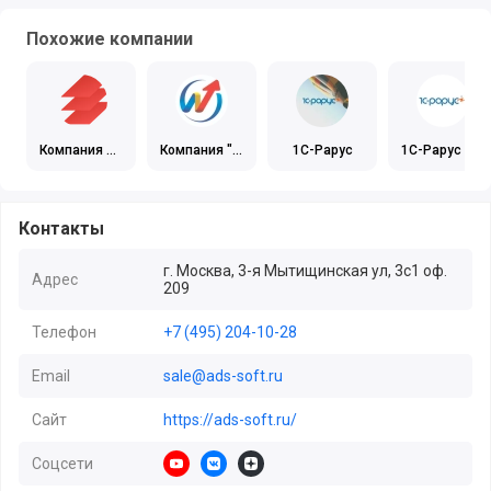
АДС-Софт (@ads-soft), Автоматизация бизнеса, сайт компа
Похожие компании
Компания В
Компания "Р
1С-Рарус
1С-Рарус в С
ДГБ
ИЦ-1С"
анкт-Петерб
урге
Контакты
г. Москва, 3-я Мытищинская ул, 3с1 оф.
Адрес
209
Телефон
+7 (495) 204-10-28
Email
sale@ads-soft.ru
Сайт
https://ads-soft.ru/
Соцсети
https://www.youtube.com/channel/UClqWQ
https://vk.com/club18865796
https://zen.yandex.ru/id/61825fe1