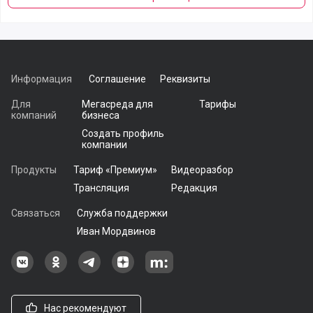
Информация
Соглашение
Реквизиты
Для
Мегасреда для
Тарифы
компаний
бизнеса
Создать профиль
компании
Продукты
Тариф «Премиум»
Видеоразбор
Трансляция
Редакция
Связаться
Служба поддержки
Иван Мордвинов
Наша группа в ВКонтакте
Наша группа на Одноклассники[
Наша группа в Telegram
наш профиль на Дзен
Наш аккаунт на Мегасреде
Нас рекомендуют