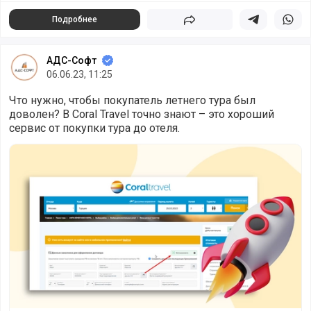
Подробнее
Поделиться
Поделиться в 
Подели
АДС-Софт
06.06.23, 11:25
Что нужно, чтобы покупатель летнего тура был
доволен? В Coral Travel точно знают – это хороший
сервис от покупки тура до отеля.
Как компания Coral Travel в 3 раза ускорила обработку д