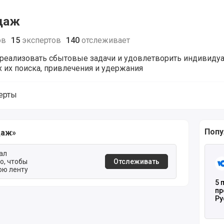
даж
ов
15
экспертов
140
отслеживает
 реализовать сбытовые задачи и удовлетворить индивиду
 их поиска, привлечения и удержания
ерты
одаж
Попу
даж»
Чита
ал
го, чтобы
Отслеживать
вою ленту
5 
пр
Ру