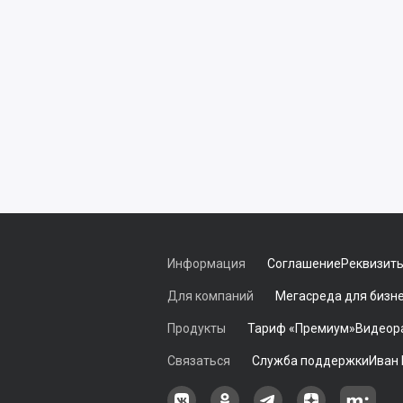
Информация
Соглашение
Реквизит
Для компаний
Мегасреда для бизн
Продукты
Тариф «Премиум»
Видеор
Связаться
Служба поддержки
Иван
Наша группа в ВКонтакте
Наша группа на Однокласс
Наша группа в Tele
наш профиль
Наш 