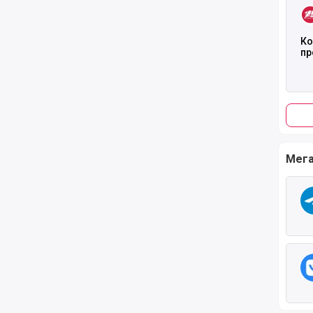
Ко
пр
Мега