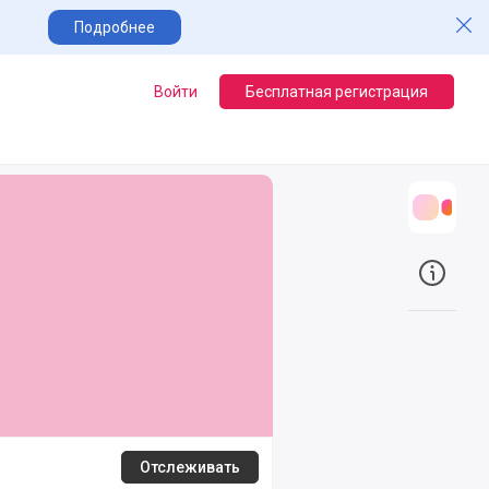
Зак
Подробнее
Войти
Бесплатная регистрация
Трансл
Трансл
О прое
О прое
Отслеживать