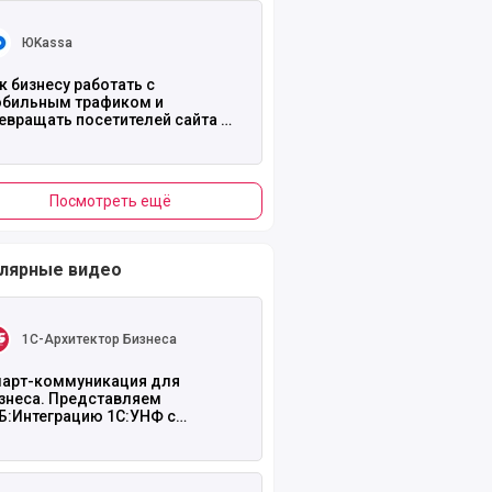
ть полностью
ЮKassa
к бизнесу работать с
бильным трафиком и
евращать посетителей сайта в
купателей
Посмотреть ещё
лярные видео
ть полностью
1С-Архитектор Бизнеса
арт-коммуникация для
знеса. Представляем
Б:Интеграцию 1С:УНФ с
рвисом Wazzup»
ть полностью