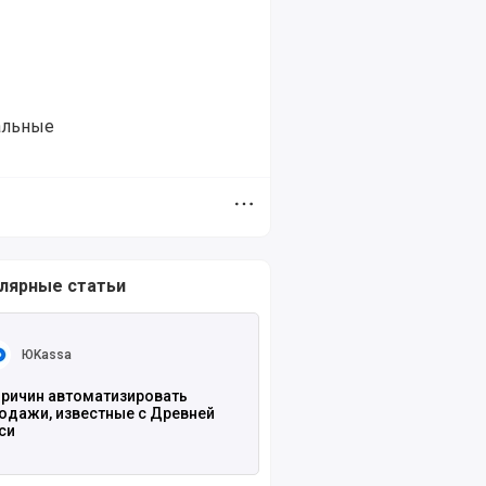
альные
Дополнительное меню
лярные статьи
ть полностью
ЮKassa
причин автоматизировать
одажи, известные с Древней
си