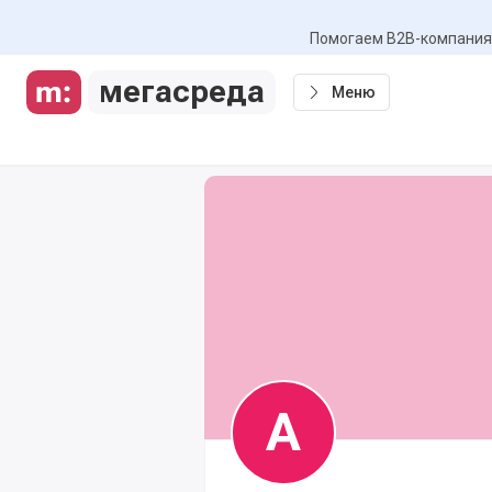
Помогаем B2B-компаниям
мегасреда
Меню
А