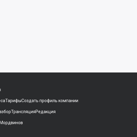
ы
еса
Тарифы
Создать профиль компании
азбор
Трансляция
Редакция
 Мордвинов
ники[
gram
 на Дзен
аккаунт на Мегасреде