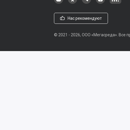
Нас рекомендуют
© 2021 - 2026, ООО «Мегасреда». Все
Популярные статьи
Информация
Соглашение
Реквизит
Читать полностью
Для компаний
Мегасреда для бизн
ЮKassa
Продукты
Тариф «Премиум»
Видеор
5 причин автоматизировать
продажи, известные с Древней
Связаться
Служба поддержки
Иван
Руси
Наша группа в ВКонтакте
Наша группа на Однокласс
Наша группа в Tele
наш профиль
Наш 
Читать полностью
ЮKassa