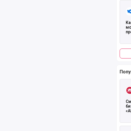
Чита
Ка
мо
пр
по
Попу
Чита
См
би
«А
се
Чита